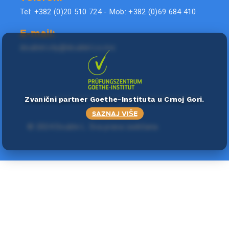
Tel: +382 (0)20 510 724 - Mob: +382 (0)69 684 410
E-mail:
doublel.city@doublel.co.me
Zvanični partner Goethe-Instituta u Crnoj Gori.
SAZNAJ VIŠE
©
2024 Double L
. Sva prava zadržana.