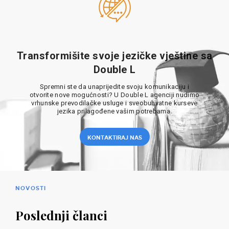
Transformišite svoje jezičke vještine sa
Double L
Spremni ste da unaprijedite svoju komunikaciju i
otvorite nove mogućnosti? U Double L agenciji nudimo
vrhunske prevodilačke usluge i sveobuhvatne kurseve
jezika prilagođene vašim potrebama.
KONTAKTIRAJ NAS
NOVOSTI
Poslednji članci