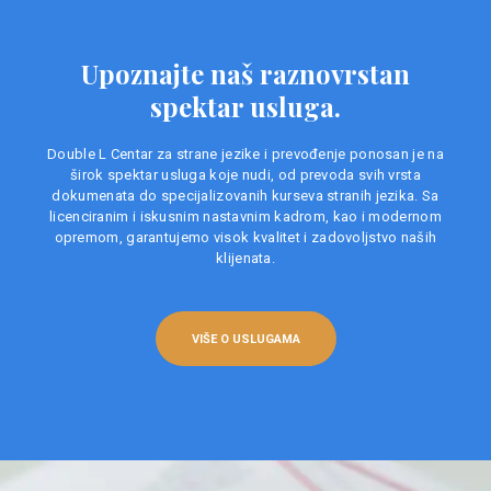
Upoznajte naš raznovrstan
spektar usluga.
Double L Centar za strane jezike i prevođenje ponosan je na
širok spektar usluga koje nudi, od prevoda svih vrsta
dokumenata do specijalizovanih kurseva stranih jezika. Sa
licenciranim i iskusnim nastavnim kadrom, kao i modernom
opremom, garantujemo visok kvalitet i zadovoljstvo naših
klijenata.
VIŠE O USLUGAMA