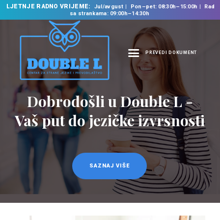
LJETNJE RADNO VRIJEME:
Jul/avgust
Pon–pet: 08:30h–15:00h
Rad
sa strankama: 09:00h–14:30h
PREVEDI DOKUMENT
NASLOVNA
O NAMA
Dobrodošli u Double L -
Prevodilačke usluge
NAŠE USLUGE
na 35 jezika
Vaš put do jezičke izvrsnosti
ŠKOLA STRANIH
JEZIKA
PREVODILAČKI BIRO
KURSEVI
SAZNAJ VIŠE
SAZNAJ VIŠE
NOVOSTI
KONTAKT