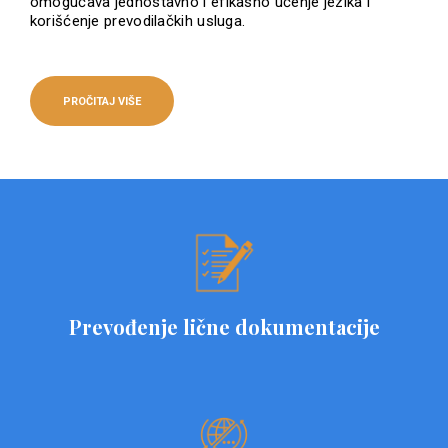
omogućava jednostavno i efikasno učenje jezika i
korišćenje prevodilačkih usluga.
PROČITAJ VIŠE
Prevođenje lične dokumentacije