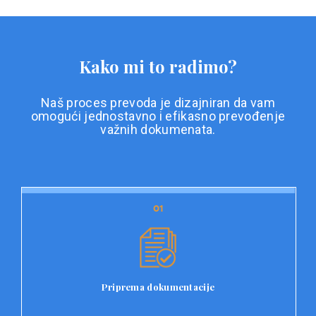
Kako mi to radimo?
Naš proces prevoda je dizajniran da vam
omogući jednostavno i efikasno prevođenje
važnih dokumenata.
01
01
Priprema dokumentacije
Prvi korak u našem procesu prevoda je priprema
dokumentacije. Korisnici jednostavno učitavaju svoje
dokumente na platformu Double L i odaberu vrstu
Priprema dokumentacije
dokumenta, kao i specifične zahtjeve za prevod.