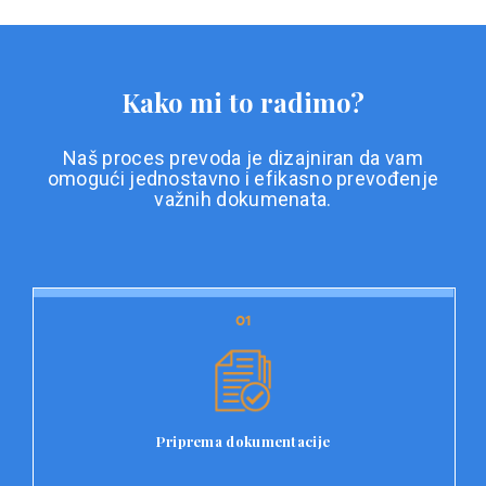
Kako mi to radimo?
Naš proces prevoda je dizajniran da vam
omogući jednostavno i efikasno prevođenje
važnih dokumenata.
01
01
Priprema dokumentacije
Prvi korak u našem procesu prevoda je priprema
dokumentacije. Korisnici jednostavno učitavaju svoje
dokumente na platformu Double L i odaberu vrstu
Priprema dokumentacije
dokumenta, kao i specifične zahtjeve za prevod.