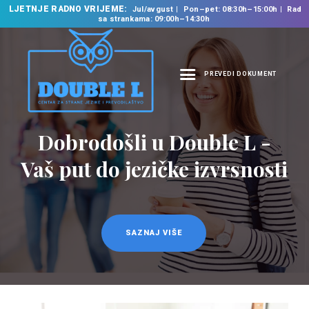
LJETNJE RADNO VRIJEME:
Jul/avgust
Pon–pet: 08:30h–15:00h
Rad
sa strankama: 09:00h–14:30h
PREVEDI DOKUMENT
NASLOVNA
O NAMA
Prevodilačke usluge
NAŠE USLUGE
na 35 jezika
ŠKOLA STRANIH
JEZIKA
PREVODILAČKI BIRO
KURSEVI
SAZNAJ VIŠE
NOVOSTI
KONTAKT