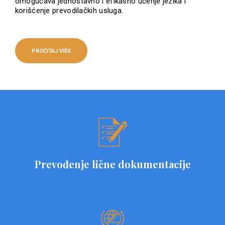
omogućava jednostavno i efikasno učenje jezika i
korišćenje prevodilačkih usluga.
PROČITAJ VIŠE
Prevođenje lične dokumentacije