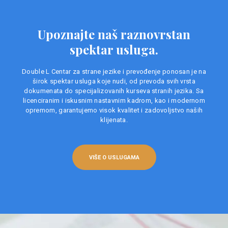
Upoznajte naš raznovrstan
spektar usluga.
Double L Centar za strane jezike i prevođenje ponosan je na
širok spektar usluga koje nudi, od prevoda svih vrsta
dokumenata do specijalizovanih kurseva stranih jezika. Sa
licenciranim i iskusnim nastavnim kadrom, kao i modernom
opremom, garantujemo visok kvalitet i zadovoljstvo naših
klijenata.
VIŠE O USLUGAMA