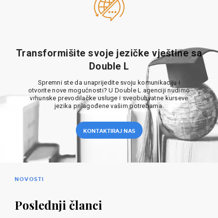
Transformišite svoje jezičke vještine sa
Double L
Spremni ste da unaprijedite svoju komunikaciju i
otvorite nove mogućnosti? U Double L agenciji nudimo
vrhunske prevodilačke usluge i sveobuhvatne kurseve
jezika prilagođene vašim potrebama.
KONTAKTIRAJ NAS
NOVOSTI
Poslednji članci