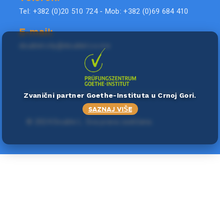
Tel: +382 (0)20 510 724 - Mob: +382 (0)69 684 410
E-mail:
doublel.city@doublel.co.me
Zvanični partner Goethe-Instituta u Crnoj Gori.
SAZNAJ VIŠE
©
2024 Double L
. Sva prava zadržana.