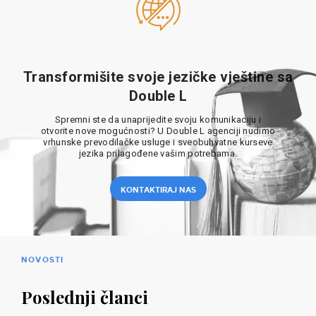
Transformišite svoje jezičke vještine sa
Double L
Spremni ste da unaprijedite svoju komunikaciju i
otvorite nove mogućnosti? U Double L agenciji nudimo
vrhunske prevodilačke usluge i sveobuhvatne kurseve
jezika prilagođene vašim potrebama.
KONTAKTIRAJ NAS
NOVOSTI
Poslednji članci