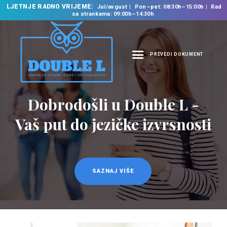
LJETNJE RADNO VRIJEME:
Jul/avgust
Pon–pet: 08:30h–15:00h
Rad
sa strankama: 09:00h–14:30h
PREVEDI DOKUMENT
NASLOVNA
O NAMA
Prevodilačke usluge
NAŠE USLUGE
na 35 jezika
ŠKOLA STRANIH
JEZIKA
PREVODILAČKI BIRO
KURSEVI
SAZNAJ VIŠE
NOVOSTI
KONTAKT