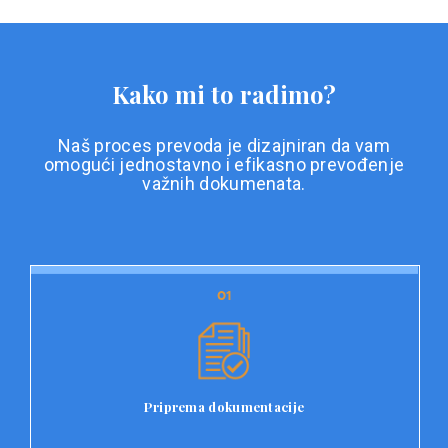
Kako mi to radimo?
Naš proces prevoda je dizajniran da vam
omogući jednostavno i efikasno prevođenje
važnih dokumenata.
01
01
Priprema dokumentacije
Prvi korak u našem procesu prevoda je priprema
dokumentacije. Korisnici jednostavno učitavaju svoje
dokumente na platformu Double L i odaberu vrstu
Priprema dokumentacije
dokumenta, kao i specifične zahtjeve za prevod.