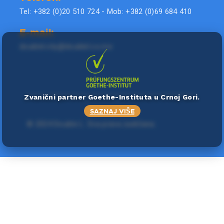
Tel: +382 (0)20 510 724 - Mob: +382 (0)69 684 410
E-mail:
doublel.city@doublel.co.me
Zvanični partner Goethe-Instituta u Crnoj Gori.
SAZNAJ VIŠE
©
2024 Double L
. Sva prava zadržana.