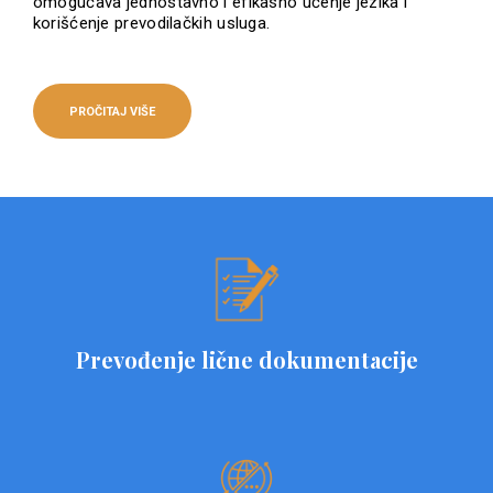
omogućava jednostavno i efikasno učenje jezika i
korišćenje prevodilačkih usluga.
PROČITAJ VIŠE
Prevođenje lične dokumentacije