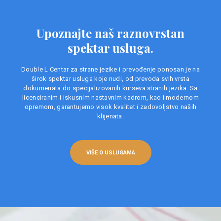
Upoznajte naš raznovrstan
spektar usluga.
Double L Centar za strane jezike i prevođenje ponosan je na
širok spektar usluga koje nudi, od prevoda svih vrsta
dokumenata do specijalizovanih kurseva stranih jezika. Sa
licenciranim i iskusnim nastavnim kadrom, kao i modernom
opremom, garantujemo visok kvalitet i zadovoljstvo naših
klijenata.
VIŠE O USLUGAMA