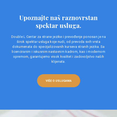
Upoznajte naš raznovrstan
spektar usluga.
Double L Centar za strane jezike i prevođenje ponosan je na
širok spektar usluga koje nudi, od prevoda svih vrsta
dokumenata do specijalizovanih kurseva stranih jezika. Sa
licenciranim i iskusnim nastavnim kadrom, kao i modernom
opremom, garantujemo visok kvalitet i zadovoljstvo naših
klijenata.
VIŠE O USLUGAMA