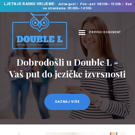
LJETNJE RADNO VRIJEME:
Jul/avgust
Pon–pet: 08:30h–15:00h
Rad
sa strankama: 09:00h–14:30h
PREVEDI DOKUMENT
NASLOVNA
O NAMA
Dobrodošli u Double L -
Prevodilačke usluge
NAŠE USLUGE
na 35 jezika
Vaš put do jezičke izvrsnosti
ŠKOLA STRANIH
JEZIKA
PREVODILAČKI BIRO
KURSEVI
SAZNAJ VIŠE
SAZNAJ VIŠE
NOVOSTI
KONTAKT