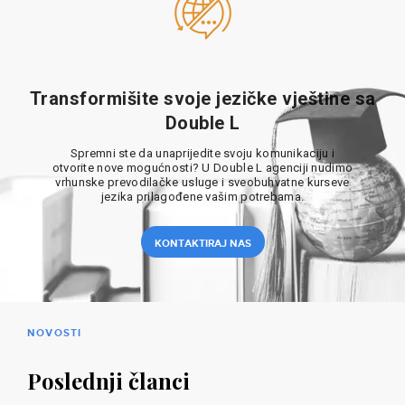
Transformišite svoje jezičke vještine sa
Double L
Spremni ste da unaprijedite svoju komunikaciju i
otvorite nove mogućnosti? U Double L agenciji nudimo
vrhunske prevodilačke usluge i sveobuhvatne kurseve
jezika prilagođene vašim potrebama.
KONTAKTIRAJ NAS
NOVOSTI
Poslednji članci