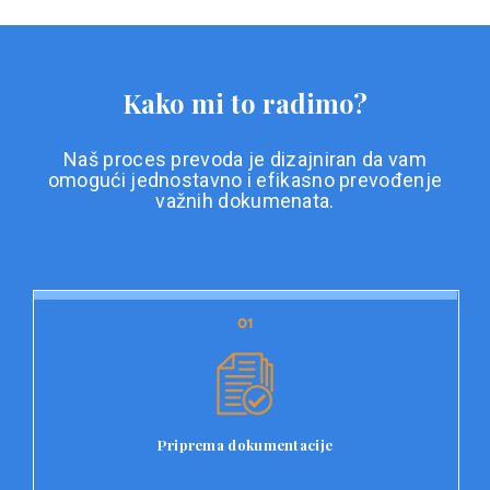
Kako mi to radimo?
Naš proces prevoda je dizajniran da vam
omogući jednostavno i efikasno prevođenje
važnih dokumenata.
01
01
Priprema dokumentacije
Prvi korak u našem procesu prevoda je priprema
dokumentacije. Korisnici jednostavno učitavaju svoje
dokumente na platformu Double L i odaberu vrstu
Priprema dokumentacije
dokumenta, kao i specifične zahtjeve za prevod.