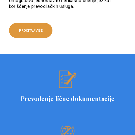
omogućava jednostavno i efikasno učenje jezika i
korišćenje prevodilačkih usluga.
PROČITAJ VIŠE
Prevođenje lične dokumentacije