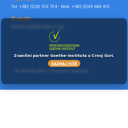
Tel: +382 (0)20 510 724 - Mob: +382 (0)69 684 410
E-mail:
doublel.city@doublel.co.me
Zvanični partner Goethe-Instituta u Crnoj Gori.
SAZNAJ VIŠE
©
2024 Double L
. Sva prava zadržana.