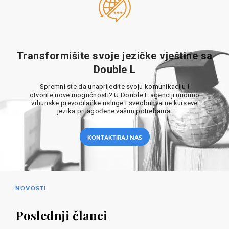
Transformišite svoje jezičke vještine sa
Double L
Spremni ste da unaprijedite svoju komunikaciju i
otvorite nove mogućnosti? U Double L agenciji nudimo
vrhunske prevodilačke usluge i sveobuhvatne kurseve
jezika prilagođene vašim potrebama.
KONTAKTIRAJ NAS
NOVOSTI
Poslednji članci