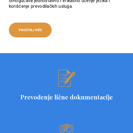
omogućava jednostavno i efikasno učenje jezika i
korišćenje prevodilačkih usluga.
PROČITAJ VIŠE
Prevođenje lične dokumentacije