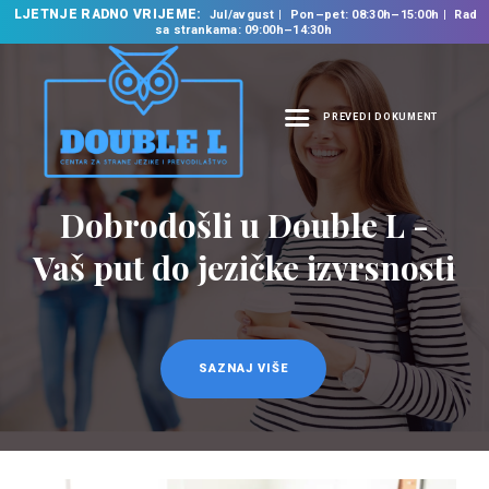
LJETNJE RADNO VRIJEME:
Jul/avgust
Pon–pet: 08:30h–15:00h
Rad
sa strankama: 09:00h–14:30h
PREVEDI DOKUMENT
NASLOVNA
O NAMA
Dobrodošli u Double L -
Prevodilačke usluge
NAŠE USLUGE
na 35 jezika
Vaš put do jezičke izvrsnosti
ŠKOLA STRANIH
JEZIKA
PREVODILAČKI BIRO
KURSEVI
SAZNAJ VIŠE
SAZNAJ VIŠE
NOVOSTI
KONTAKT