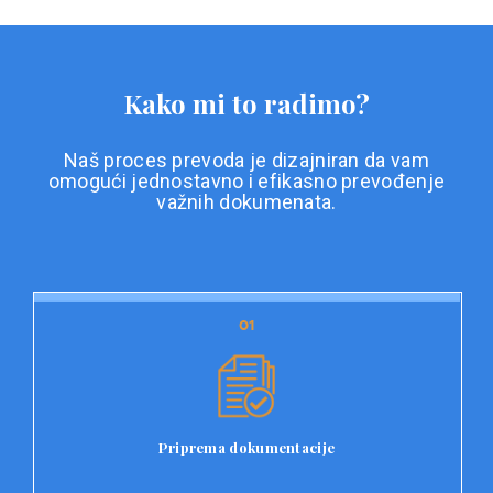
Kako mi to radimo?
Naš proces prevoda je dizajniran da vam
omogući jednostavno i efikasno prevođenje
važnih dokumenata.
01
01
Priprema dokumentacije
Prvi korak u našem procesu prevoda je priprema
dokumentacije. Korisnici jednostavno učitavaju svoje
dokumente na platformu Double L i odaberu vrstu
Priprema dokumentacije
dokumenta, kao i specifične zahtjeve za prevod.