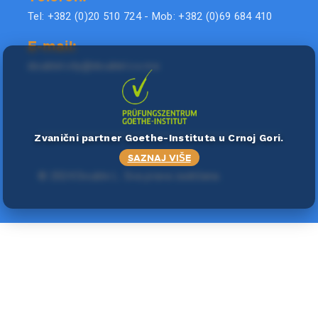
Tel: +382 (0)20 510 724 - Mob: +382 (0)69 684 410
E-mail:
doublel.city@doublel.co.me
Zvanični partner Goethe-Instituta u Crnoj Gori.
SAZNAJ VIŠE
©
2024 Double L
. Sva prava zadržana.