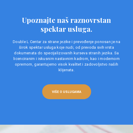
Upoznajte naš raznovrstan
spektar usluga.
Double L Centar za strane jezike i prevođenje ponosan je na
širok spektar usluga koje nudi, od prevoda svih vrsta
dokumenata do specijalizovanih kurseva stranih jezika. Sa
licenciranim i iskusnim nastavnim kadrom, kao i modernom
opremom, garantujemo visok kvalitet i zadovoljstvo naših
klijenata.
VIŠE O USLUGAMA