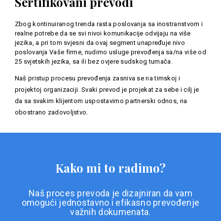
Sertifikovani prevodi
Zbog kontinuiranog trenda rasta poslovanja sa inostranstvom i
realne potrebe da se svi nivoi komunikacije odvijaju na više
jezika, a pri tom svjesni da ovaj segment unapređuje nivo
poslovanja Vaše firme, nudimo usluge prevođenja sa/na više od
25 svjetskih jezika, sa ili bez ovjere sudskog tumača.
Naš pristup procesu prevođenja zasniva se na timskoj i
projektoj organizaciji. Svaki prevod je projekat za sebe i cilj je
da sa svakim klijentom uspostavimo partnerski odnos, na
obostrano zadovoljstvo.
Kako mi to radimo?
Naš proces prevoda je dizajniran da vam
omogući jednostavno i efikasno prevođenje
važnih dokumenata.