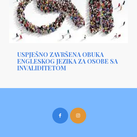
USPJEŠNO ZAVRŠENA OBUKA
ENGLESKOG JEZIKA ZA OSOBE SA
INVALIDITETOM