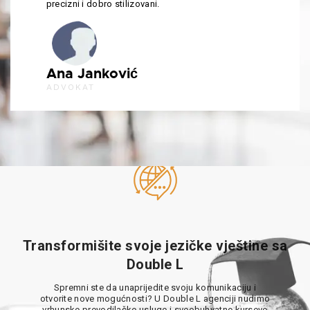
precizni i dobro stilizovani.
Ana Janković
ADVOKAT
Transformišite svoje jezičke vještine sa
Double L
Spremni ste da unaprijedite svoju komunikaciju i
otvorite nove mogućnosti? U Double L agenciji nudimo
vrhunske prevodilačke usluge i sveobuhvatne kurseve