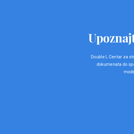
Upoznajt
Double L Centar za str
dokumenata do spec
moder