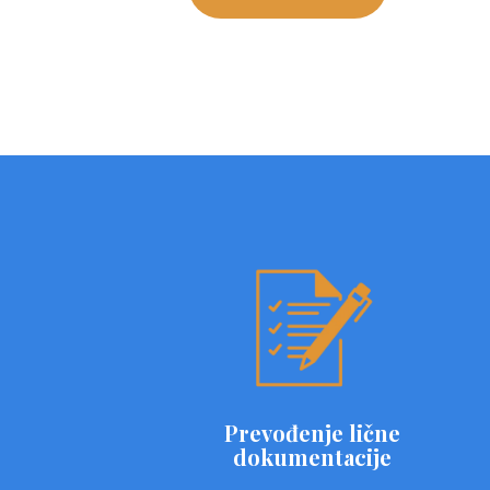
Prevođenje lične
dokumentacije