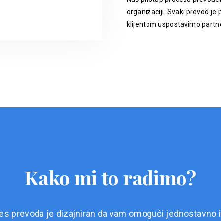
organizaciji. Svaki prevod je p
klijentom uspostavimo partne
Kako mi to radimo?
es prevoda je dizajniran da vam omogući jednostavno i