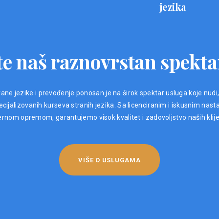
jezika
e naš raznovrstan spekta
ane jezike i prevođenje ponosan je na širok spektar usluga koje nudi
ijalizovanih kurseva stranih jezika. Sa licenciranim i iskusnim nast
nom opremom, garantujemo visok kvalitet i zadovoljstvo naših klij
VIŠE O USLUGAMA