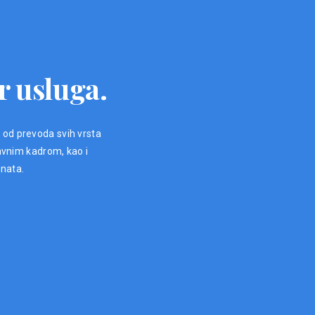
r usluga.
, od prevoda svih vrsta
avnim kadrom, kao i
enata.