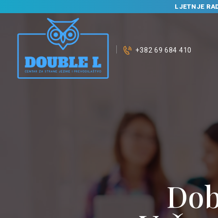
LJETNJE RA
+382 69 684 410
P