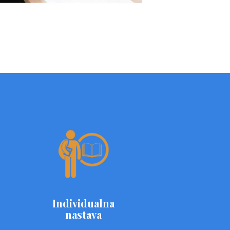
Individualna
nastava