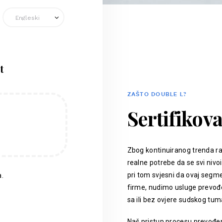
t
ZAŠTO DOUBLE L?
Sertifikov
Zbog kontinuiranog trenda ra
realne potrebe da se svi nivoi
pri tom svjesni da ovaj segm
.
firme, nudimo usluge prevođen
sa ili bez ovjere sudskog tum
Naš pristup procesu prevođenj