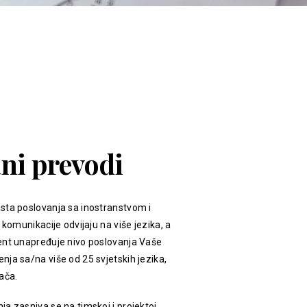
ani prevodi
sta poslovanja sa inostranstvom i
 komunikacije odvijaju na više jezika, a
ent unapređuje nivo poslovanja Vaše
ja sa/na više od 25 svjetskih jezika,
ača.
a zasniva se na timskoj i projektoj