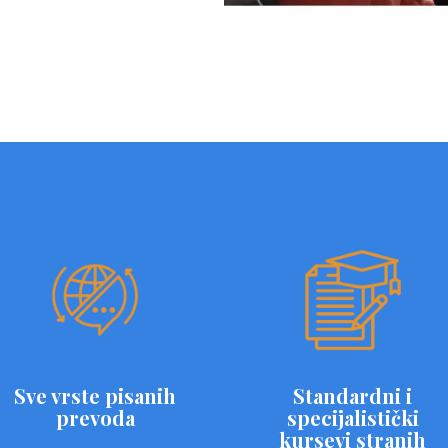
Sve vrste pisanih
Standardni i
prevoda
specijalistički
kursevi stranih