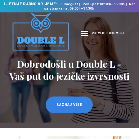
LJETNJE RADNO VRIJEME:
Jul/avgust
Pon–pet: 08:30h–15:00h
Rad
sa strankama: 09:00h–14:30h
PREVEDI DOKUMENT
NASLOVNA
O NAMA
Prevodilačke usluge
NAŠE USLUGE
na 35 jezika
ŠKOLA STRANIH
JEZIKA
PREVODILAČKI BIRO
KURSEVI
SAZNAJ VIŠE
NOVOSTI
KONTAKT