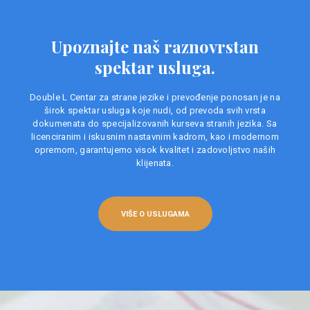
Upoznajte naš raznovrstan
spektar usluga.
Double L Centar za strane jezike i prevođenje ponosan je na
širok spektar usluga koje nudi, od prevoda svih vrsta
dokumenata do specijalizovanih kurseva stranih jezika. Sa
licenciranim i iskusnim nastavnim kadrom, kao i modernom
opremom, garantujemo visok kvalitet i zadovoljstvo naših
klijenata.
VIŠE O USLUGAMA