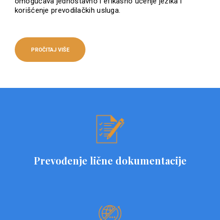
omogućava jednostavno i efikasno učenje jezika i
korišćenje prevodilačkih usluga.
PROČITAJ VIŠE
Prevođenje lične dokumentacije