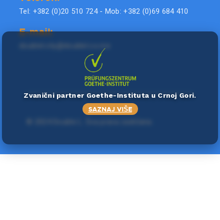
Tel: +382 (0)20 510 724 - Mob: +382 (0)69 684 410
E-mail:
doublel.city@doublel.co.me
Zvanični partner Goethe-Instituta u Crnoj Gori.
SAZNAJ VIŠE
©
2024 Double L
. Sva prava zadržana.