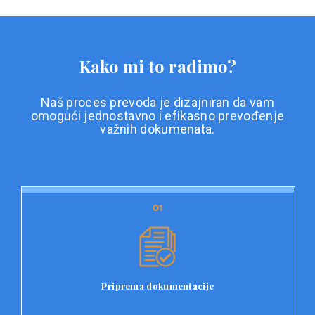
Kako mi to radimo?
Naš proces prevoda je dizajniran da vam
omogući jednostavno i efikasno prevođenje
važnih dokumenata.
01
01
Priprema dokumentacije
Prvi korak u našem procesu prevoda je priprema
dokumentacije. Korisnici jednostavno učitavaju svoje
dokumente na platformu Double L i odaberu vrstu
Priprema dokumentacije
dokumenta, kao i specifične zahtjeve za prevod.