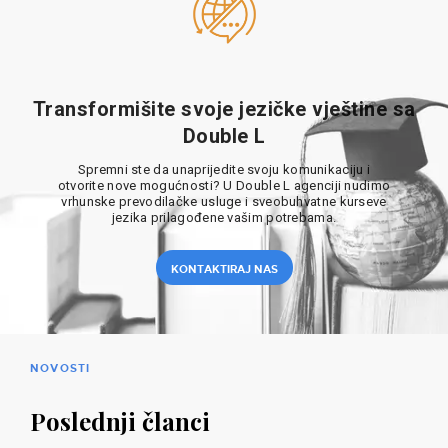
Transformišite svoje jezičke vještine sa
Double L
Spremni ste da unaprijedite svoju komunikaciju i
otvorite nove mogućnosti? U Double L agenciji nudimo
vrhunske prevodilačke usluge i sveobuhvatne kurseve
jezika prilagođene vašim potrebama.
KONTAKTIRAJ NAS
NOVOSTI
Poslednji članci