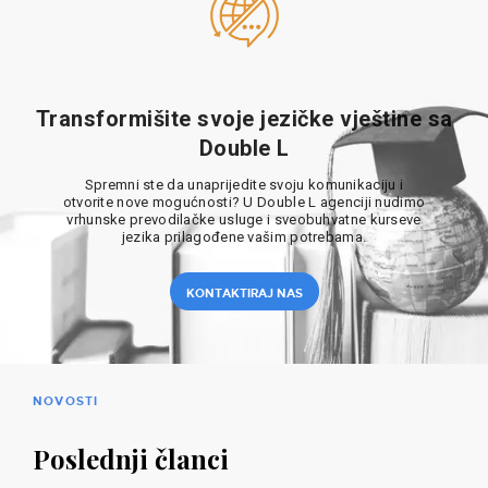
Transformišite svoje jezičke vještine sa
Double L
Spremni ste da unaprijedite svoju komunikaciju i
otvorite nove mogućnosti? U Double L agenciji nudimo
vrhunske prevodilačke usluge i sveobuhvatne kurseve
jezika prilagođene vašim potrebama.
KONTAKTIRAJ NAS
NOVOSTI
Poslednji članci