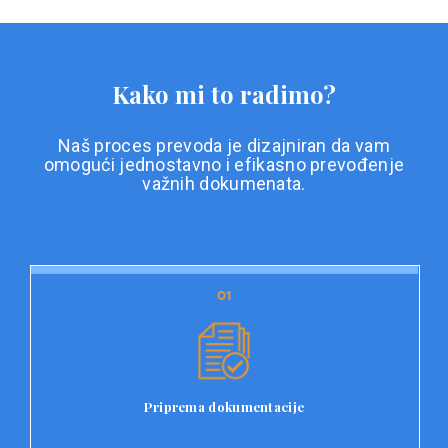
Kako mi to radimo?
Naš proces prevoda je dizajniran da vam
omogući jednostavno i efikasno prevođenje
važnih dokumenata.
01
01
Priprema dokumentacije
Prvi korak u našem procesu prevoda je priprema
dokumentacije. Korisnici jednostavno učitavaju svoje
dokumente na platformu Double L i odaberu vrstu
Priprema dokumentacije
dokumenta, kao i specifične zahtjeve za prevod.