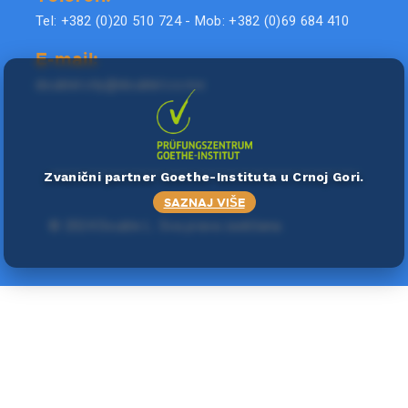
Tel: +382 (0)20 510 724 - Mob: +382 (0)69 684 410
E-mail:
doublel.city@doublel.co.me
Zvanični partner Goethe-Instituta u Crnoj Gori.
SAZNAJ VIŠE
©
2024 Double L
. Sva prava zadržana.