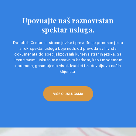
Upoznajte naš raznovrstan
spektar usluga.
Double L Centar za strane jezike i prevođenje ponosan je na
širok spektar usluga koje nudi, od prevoda svih vrsta
dokumenata do specijalizovanih kurseva stranih jezika. Sa
licenciranim i iskusnim nastavnim kadrom, kao i modernom
opremom, garantujemo visok kvalitet i zadovoljstvo naših
klijenata.
VIŠE O USLUGAMA