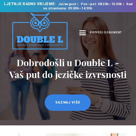
LJETNJE RADNO VRIJEME:
Jul/avgust
Pon–pet: 08:30h–15:00h
Rad
sa strankama: 09:00h–14:30h
PREVEDI DOKUMENT
NASLOVNA
O NAMA
Prevodilačke usluge
NAŠE USLUGE
na 35 jezika
ŠKOLA STRANIH
JEZIKA
PREVODILAČKI BIRO
KURSEVI
SAZNAJ VIŠE
NOVOSTI
KONTAKT