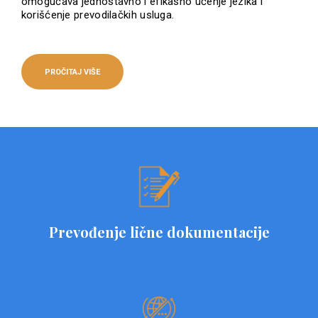
omogućava jednostavno i efikasno učenje jezika i
korišćenje prevodilačkih usluga.
PROČITAJ VIŠE
Prevođenje lične dokumentacije