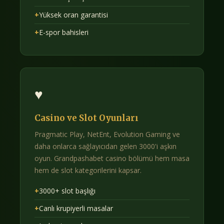
+
Yüksek oran garantisi
+
E-spor bahisleri
♥
Casino ve Slot Oyunları
Pragmatic Play, NetEnt, Evolution Gaming ve
daha onlarca sağlayıcıdan gelen 3000'i aşkın
oyun. Grandpashabet casino bölümü hem masa
hem de slot kategorilerini kapsar.
+
3000+ slot başlığı
+
Canlı krupiyerli masalar