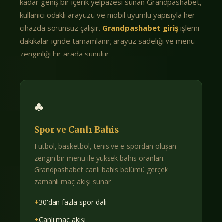
kadar geniş bir içerik yelpazesi sunan Grandpashabet,
kullanıcı odaklı arayüzü ve mobil uyumlu yapısıyla her
cihazda sorunsuz çalışır.
Grandpashabet giriş
işlemi
dakikalar içinde tamamlanır; arayüz sadeliği ve menü
zenginliği bir arada sunulur.
♣
Spor ve Canlı Bahis
Futbol, basketbol, tenis ve e-spordan oluşan
zengin bir menü ile yüksek bahis oranları.
Grandpashabet canlı bahis bölümü gerçek
zamanlı maç akışı sunar.
+
30'dan fazla spor dalı
+
Canlı maç akışı