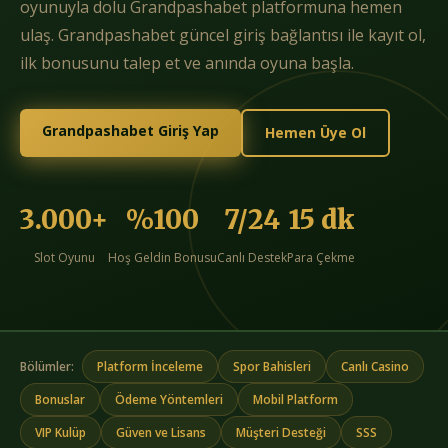
oyunuyla dolu Grandpashabet platformuna hemen
ulaş. Grandpashabet güncel giriş bağlantısı ile kayıt ol,
ilk bonusunu talep et ve anında oyuna başla.
Grandpashabet Giriş Yap
Hemen Üye Ol
3.000+
%100
7/24
15 dk
Slot Oyunu
Hoş Geldin Bonusu
Canlı Destek
Para Çekme
Bölümler:
Platform İnceleme
Spor Bahisleri
Canlı Casino
Bonuslar
Ödeme Yöntemleri
Mobil Platform
VIP Kulüp
Güven ve Lisans
Müşteri Desteği
SSS