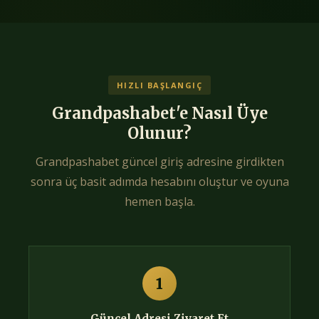
HIZLI BAŞLANGIÇ
Grandpashabet'e Nasıl Üye
Olunur?
Grandpashabet güncel giriş adresine girdikten
sonra üç basit adımda hesabını oluştur ve oyuna
hemen başla.
1
Güncel Adresi Ziyaret Et