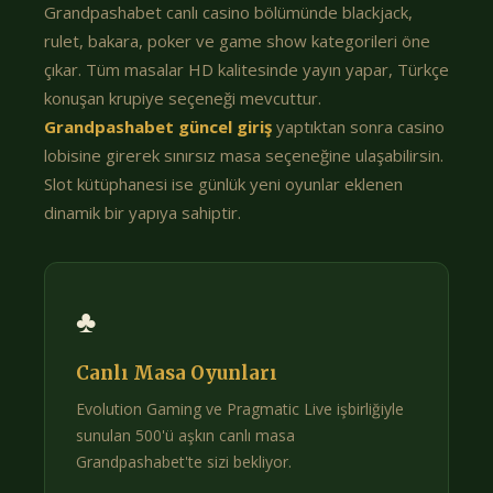
Grandpashabet canlı casino bölümünde blackjack,
rulet, bakara, poker ve game show kategorileri öne
çıkar. Tüm masalar HD kalitesinde yayın yapar, Türkçe
konuşan krupiye seçeneği mevcuttur.
Grandpashabet güncel giriş
yaptıktan sonra casino
lobisine girerek sınırsız masa seçeneğine ulaşabilirsin.
Slot kütüphanesi ise günlük yeni oyunlar eklenen
dinamik bir yapıya sahiptir.
♣
Canlı Masa Oyunları
Evolution Gaming ve Pragmatic Live işbirliğiyle
sunulan 500'ü aşkın canlı masa
Grandpashabet'te sizi bekliyor.