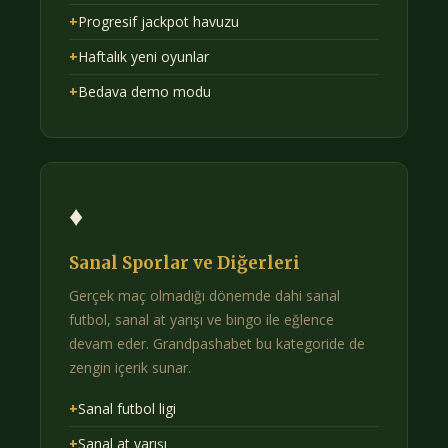
+
Progresif jackpot havuzu
+
Haftalık yeni oyunlar
+
Bedava demo modu
♦
Sanal Sporlar ve Diğerleri
Gerçek maç olmadığı dönemde dahi sanal
futbol, sanal at yarışı ve bingo ile eğlence
devam eder. Grandpashabet bu kategoride de
zengin içerik sunar.
+
Sanal futbol ligi
+
Sanal at yarışı