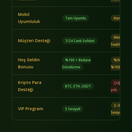
Mobil
Tam Uyumlu
Kısmi
Uyumluluk
Mesai
Müşteri Desteği
7/24 Canlı Sohbet
Saatleri
Hoş Geldin
%100 + Bedava
%50–
Bonusu
Döndürme
%100
Kripto Para
Çoğunda
BTC, ETH, USDT
Desteği
yok
2–3
VIP Program
5 Seviyeli
Seviyeli