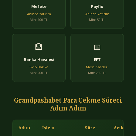
Mefete
Payfix
Anında Yatırım
Anında Yatırım
Min: 100 TL
Min: 50 TL
🏦
📅
Banka Havalesi
EFT
5–15 Dakika
Mesai Saatleri
Min: 200 TL
Min: 200 TL
Grandpashabet Para Çekme Süreci
Adım Adım
Adım
İşlem
Süre
Açıklama