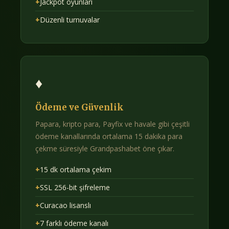
+
Jackpot oyunları
+
Düzenli turnuvalar
♦
Ödeme ve Güvenlik
Papara, kripto para, Payfix ve havale gibi çeşitli
ödeme kanallarında ortalama 15 dakika para
çekme süresiyle Grandpashabet öne çıkar.
+
15 dk ortalama çekim
+
SSL 256-bit şifreleme
+
Curacao lisanslı
+
7 farklı ödeme kanalı