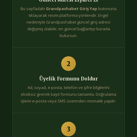
Bu sayfadaki
Grandpashabet Giriş Yap
butonuna
tıklayarak resmi platforma yönlendir. Engel
nedeniyle Grandpashabet güncel giriş adresi
değişmiş olabilir; en güncel bağlantıyı burada
bulursun.
2
Üyelik Formunu Doldur
Ad, soyad, e-posta, telefon ve şifre bilgilerini
eksiksiz girerek kayıt formunu tamamla. Doğrulama
işlemi e-posta veya SMS üzerinden otomatik yapılır.
3