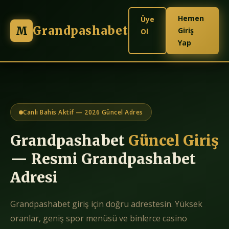
Hemen
Üye
Grandpashabet
M
Giriş
Ol
Yap
Canlı Bahis Aktif — 2026 Güncel Adres
Grandpashabet
Güncel Giriş
— Resmi Grandpashabet
Adresi
Grandpashabet giriş için doğru adrestesin. Yüksek
oranlar, geniş spor menüsü ve binlerce casino