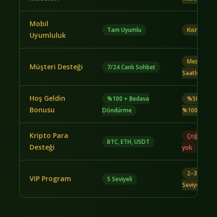
Mobil
Tam Uyumlu
Kısmi
Uyumluluk
Mesai
Müşteri Desteği
7/24 Canlı Sohbet
Saatleri
Hoş Geldin
%100 + Bedava
%50–
Bonusu
Döndürme
%100
Kripto Para
Çoğunda
BTC, ETH, USDT
Desteği
yok
2–3
VIP Program
5 Seviyeli
Seviyeli