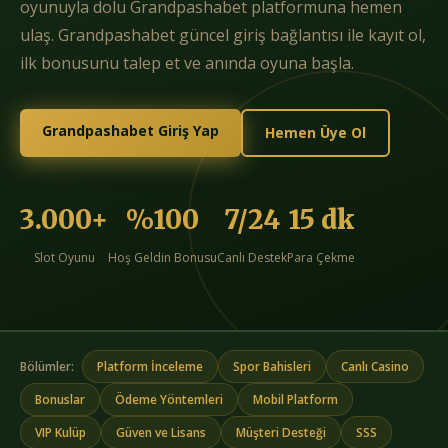
oyunuyla dolu Grandpashabet platformuna hemen
ulaş. Grandpashabet güncel giriş bağlantısı ile kayıt ol,
ilk bonusunu talep et ve anında oyuna başla.
Grandpashabet Giriş Yap
Hemen Üye Ol
3.000+
%100
7/24
15 dk
Slot Oyunu
Hoş Geldin Bonusu
Canlı Destek
Para Çekme
Bölümler:
Platform İnceleme
Spor Bahisleri
Canlı Casino
Bonuslar
Ödeme Yöntemleri
Mobil Platform
VIP Kulüp
Güven ve Lisans
Müşteri Desteği
SSS