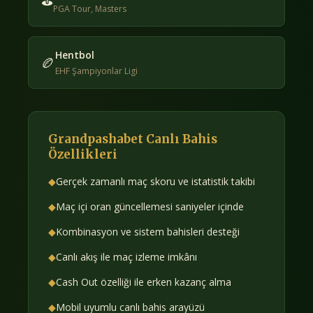
⛳
PGA Tour, Masters
Hentbol
🏉
EHF Şampiyonlar Ligi
Grandpashabet Canlı Bahis
Özellikleri
◆
Gerçek zamanlı maç skoru ve istatistik takibi
◆
Maç içi oran güncellemesi saniyeler içinde
◆
Kombinasyon ve sistem bahisleri desteği
◆
Canlı akış ile maç izleme imkânı
◆
Cash Out özelliği ile erken kazanç alma
◆
Mobil uyumlu canlı bahis arayüzü