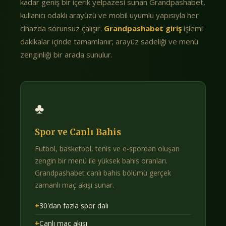
kadar geniş bir içerik yelpazesi sunan Grandpashabet,
kullanıcı odaklı arayüzü ve mobil uyumlu yapısıyla her
cihazda sorunsuz çalışır.
Grandpashabet giriş
işlemi
dakikalar içinde tamamlanır; arayüz sadeliği ve menü
zenginliği bir arada sunulur.
♣
Spor ve Canlı Bahis
Futbol, basketbol, tenis ve e-spordan oluşan
zengin bir menü ile yüksek bahis oranları.
Grandpashabet canlı bahis bölümü gerçek
zamanlı maç akışı sunar.
+
30'dan fazla spor dalı
+
Canlı maç akışı