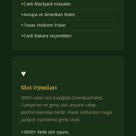
+
Canlı Blackjack masaları
+
Avrupa ve Amerikan Ruleti
+
Texas Hold'em Poker
+
Canlı Bakara seçenekleri
♥
Slot Oyunları
3000'i aşkın slot başlığıyla Grandpashabet,
Türkiye'nin en geniş slot arşivine sahip
platformlarından biridir. Klasik slotlardan mega
jackpot oyunlarına geniş seçki.
+
3000+ farklı slot oyunu