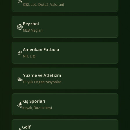
🎾
CS2, LoL, Dota2, Valorant
Beyzbol
🏐
MLB Maçları
Amerikan Futbolu
🏈
NFL Ligi
Yüzme ve Atletizm
🏊
Büyük Organizasyonlar
Kış Sporları
🏂
Kayak, Buz Hokeyi
Golf