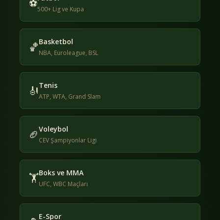
⚽
500+ Lig ve Kupa
Basketbol
🏀
NBA, Euroleague, BSL
Tenis
🎻
ATP, WTA, Grand Slam
Voleybol
🏈
CEV Şampiyonlar Ligi
Boks ve MMA
🏋
UFC, WBC Maçları
E-Spor