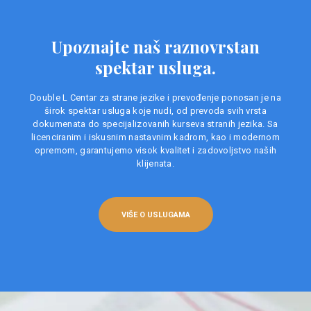
Upoznajte naš raznovrstan
spektar usluga.
Double L Centar za strane jezike i prevođenje ponosan je na
širok spektar usluga koje nudi, od prevoda svih vrsta
dokumenata do specijalizovanih kurseva stranih jezika. Sa
licenciranim i iskusnim nastavnim kadrom, kao i modernom
opremom, garantujemo visok kvalitet i zadovoljstvo naših
klijenata.
VIŠE O USLUGAMA