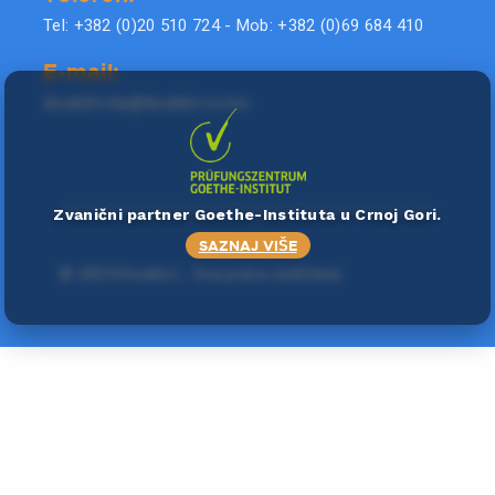
Tel: +382 (0)20 510 724 - Mob: +382 (0)69 684 410
E-mail:
doublel.city@doublel.co.me
Zvanični partner Goethe-Instituta u Crnoj Gori.
SAZNAJ VIŠE
©
2024 Double L
. Sva prava zadržana.