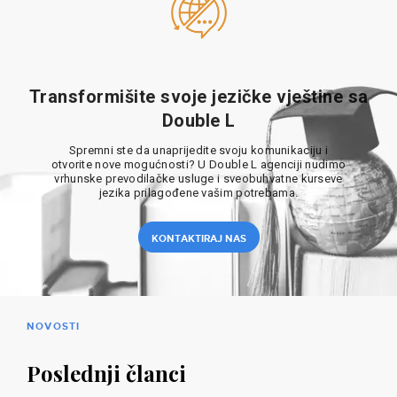
Transformišite svoje jezičke vještine sa
Double L
Spremni ste da unaprijedite svoju komunikaciju i
otvorite nove mogućnosti? U Double L agenciji nudimo
vrhunske prevodilačke usluge i sveobuhvatne kurseve
jezika prilagođene vašim potrebama.
KONTAKTIRAJ NAS
NOVOSTI
Poslednji članci