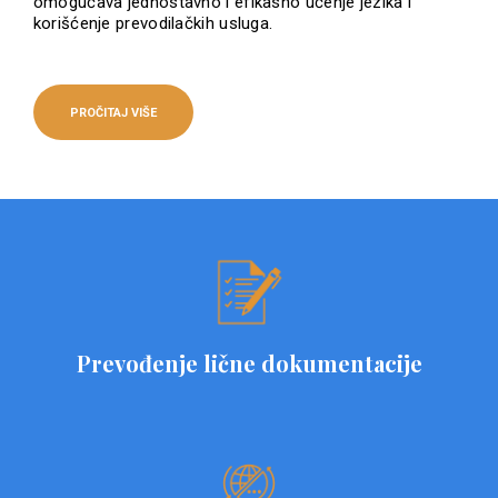
omogućava jednostavno i efikasno učenje jezika i
korišćenje prevodilačkih usluga.
PROČITAJ VIŠE
Prevođenje lične dokumentacije