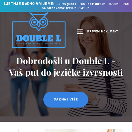
LJETNJE RADNO VRIJEME:
Jul/avgust
Pon–pet: 08:30h–15:00h
Rad
sa strankama: 09:00h–14:30h
PREVEDI DOKUMENT
NASLOVNA
O NAMA
Dobrodošli u Double L -
Prevodilačke usluge
NAŠE USLUGE
na 35 jezika
Vaš put do jezičke izvrsnosti
ŠKOLA STRANIH
JEZIKA
PREVODILAČKI BIRO
KURSEVI
SAZNAJ VIŠE
SAZNAJ VIŠE
NOVOSTI
KONTAKT