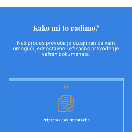
Kako mi to radimo?
Naš proces prevoda je dizajniran da vam
omogući jednostavno i efikasno prevođenje
važnih dokumenata.
01
01
Priprema dokumentacije
Prvi korak u našem procesu prevoda je priprema
dokumentacije. Korisnici jednostavno učitavaju svoje
dokumente na platformu Double L i odaberu vrstu
Priprema dokumentacije
dokumenta, kao i specifične zahtjeve za prevod.