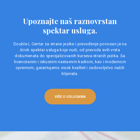
Upoznajte naš raznovrstan
spektar usluga.
Double L Centar za strane jezike i prevođenje ponosan je na
širok spektar usluga koje nudi, od prevoda svih vrsta
dokumenata do specijalizovanih kurseva stranih jezika. Sa
licenciranim i iskusnim nastavnim kadrom, kao i modernom
opremom, garantujemo visok kvalitet i zadovoljstvo naših
klijenata.
VIŠE O USLUGAMA