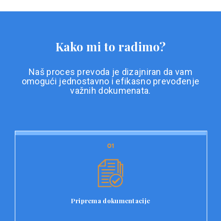
Kako mi to radimo?
Naš proces prevoda je dizajniran da vam
omogući jednostavno i efikasno prevođenje
važnih dokumenata.
01
01
Priprema dokumentacije
Prvi korak u našem procesu prevoda je priprema
dokumentacije. Korisnici jednostavno učitavaju svoje
dokumente na platformu Double L i odaberu vrstu
Priprema dokumentacije
dokumenta, kao i specifične zahtjeve za prevod.