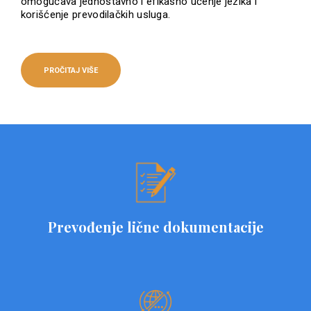
omogućava jednostavno i efikasno učenje jezika i
korišćenje prevodilačkih usluga.
PROČITAJ VIŠE
Prevođenje lične dokumentacije