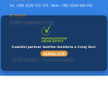
Tel: +382 (0)20 510 724 - Mob: +382 (0)69 684 410
E-mail:
doublel.city@doublel.co.me
Zvanični partner Goethe-Instituta u Crnoj Gori.
SAZNAJ VIŠE
©
2024 Double L
. Sva prava zadržana.