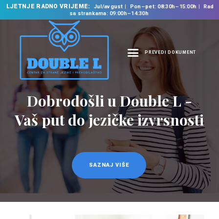
LJETNJE RADNO VRIJEME:
Jul/avgust
Pon–pet: 08:30h–15:00h
Rad
sa strankama: 09:00h–14:30h
PREVEDI DOKUMENT
NASLOVNA
O NAMA
Dobrodošli u Double L -
NAŠE USLUGE
Vaš put do jezičke izvrsnosti
ŠKOLA STRANIH
JEZIKA
PREVODILAČKI BIRO
KURSEVI
SAZNAJ VIŠE
NOVOSTI
KONTAKT