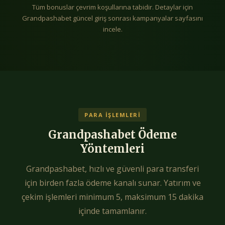
Tüm bonuslar çevrim koşullarına tabidir. Detaylar için
Grandpashabet güncel giriş sonrası kampanyalar sayfasını
incele.
PARA İŞLEMLERI
Grandpashabet Ödeme
Yöntemleri
Grandpashabet, hızlı ve güvenli para transferi
için birden fazla ödeme kanalı sunar. Yatırım ve
çekim işlemleri minimum 5, maksimum 15 dakika
içinde tamamlanır.