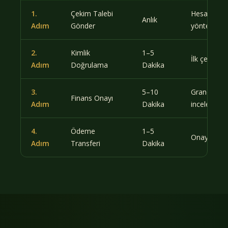
1.
Çekim Talebi
Hesabından
Anlık
Adım
Gönder
yöntem se
2.
Kimlik
1–5
İlk çekim ö
Adım
Doğrulama
Dakika
3.
5–10
Grandpashab
Finans Onayı
Adım
Dakika
inceler
4.
Ödeme
1–5
Onaylanan t
Adım
Transferi
Dakika