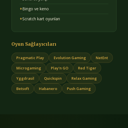
+
Bingo ve keno
+
Scratch kart oyunları
Oyun Sağlayıcıları
Pragmatic Play
Evolution Gaming
NetEnt
Microgaming
Play'n GO
Red Tiger
Yggdrasil
Quickspin
Relax Gaming
Betsoft
Habanero
Push Gaming