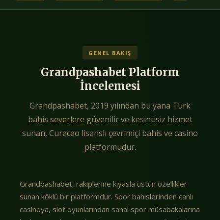
GENEL BAKIŞ
Grandpashabet Platform
İncelemesi
Grandpashabet, 2019 yılından bu yana Türk
bahis severlere güvenilir ve kesintisiz hizmet
sunan, Curacao lisanslı çevrimiçi bahis ve casino
platformudur.
Grandpashabet, rakiplerine kıyasla üstün özellikler
sunan köklü bir platformdur. Spor bahislerinden canlı
casinoya, slot oyunlarından sanal spor müsabakalarına