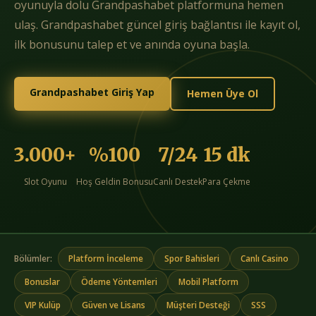
oyunuyla dolu Grandpashabet platformuna hemen
ulaş. Grandpashabet güncel giriş bağlantısı ile kayıt ol,
ilk bonusunu talep et ve anında oyuna başla.
Grandpashabet Giriş Yap
Hemen Üye Ol
3.000+
%100
7/24
15 dk
Slot Oyunu
Hoş Geldin Bonusu
Canlı Destek
Para Çekme
Bölümler:
Platform İnceleme
Spor Bahisleri
Canlı Casino
Bonuslar
Ödeme Yöntemleri
Mobil Platform
VIP Kulüp
Güven ve Lisans
Müşteri Desteği
SSS