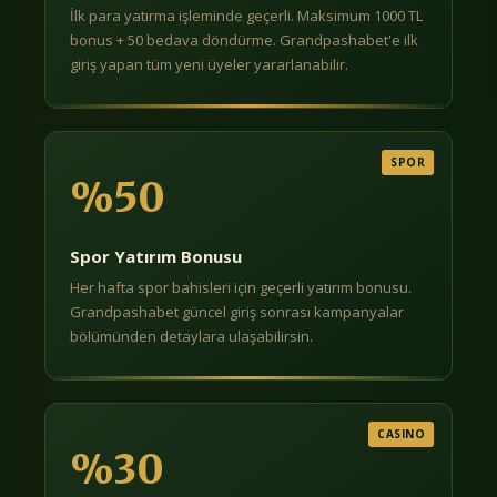
İlk para yatırma işleminde geçerli. Maksimum 1000 TL
bonus + 50 bedava döndürme. Grandpashabet'e ilk
giriş yapan tüm yeni üyeler yararlanabilir.
SPOR
%50
Spor Yatırım Bonusu
Her hafta spor bahisleri için geçerli yatırım bonusu.
Grandpashabet güncel giriş sonrası kampanyalar
bölümünden detaylara ulaşabilirsin.
CASINO
%30