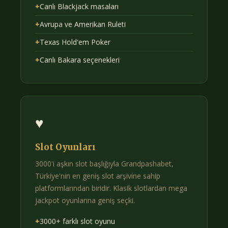
+
Canlı Blackjack masaları
+
Avrupa ve Amerikan Ruleti
+
Texas Hold'em Poker
+
Canlı Bakara seçenekleri
♥
Slot Oyunları
3000'i aşkın slot başlığıyla Grandpashabet,
Türkiye'nin en geniş slot arşivine sahip
platformlarından biridir. Klasik slotlardan mega
jackpot oyunlarına geniş seçki.
+
3000+ farklı slot oyunu