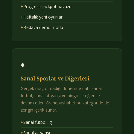
+
Progresif jackpot havuzu
+
Haftalık yeni oyunlar
+
Bedava demo modu
♦
Sanal Sporlar ve Diğerleri
Gerçek maç olmadığı dönemde dahi sanal
futbol, sanal at yarışı ve bingo ile eğlence
devam eder. Grandpashabet bu kategoride de
zengin içerik sunar.
+
Sanal futbol ligi
+
Sanal at yarışı