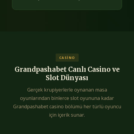
CASINO
Grandpashabet Canlı Casino ve
Slot Dünyası
Gerçek krupiyerlerle oynanan masa
oyunlarından binlerce slot oyununa kadar
Grandpashabet casino bölümü her türlü oyuncu
için içerik sunar.