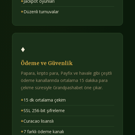
+
Jackpot oyunları
+
Düzenli turnuvalar
♦
Ödeme ve Güvenlik
Papara, kripto para, Payfix ve havale gibi çeşitli
ödeme kanallarında ortalama 15 dakika para
çekme süresiyle Grandpashabet öne çıkar.
+
15 dk ortalama çekim
+
SSL 256-bit şifreleme
+
Curacao lisanslı
+
7 farklı ödeme kanalı