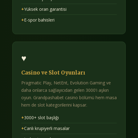
+
Yüksek oran garantisi
+
E-spor bahisleri
♥
Casino ve Slot Oyunları
Pragmatic Play, NetEnt, Evolution Gaming ve
daha onlarca sağlayıcıdan gelen 3000'i aşkın
oyun. Grandpashabet casino bölümü hem masa
hem de slot kategorilerini kapsar.
+
3000+ slot başlığı
+
Canlı krupiyerli masalar