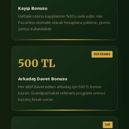
Kayıp Bonusu
Haftalık casino kayıplarının %30'u iade edilir. Her
Pazartesi otomatik olarak hesaplara yüklenir, çevrim
şartsız kullanılabilir.
REFERANS
500 TL
Arkadaş Davet Bonusu
Her aktif davet edilen arkadaş için 500 TL bonus
kazan. Grandpashabet referans programı sınırsız
kazanç fırsatı sunar.
VIP