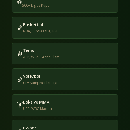
⚽
500+ Lig ve Kupa
Basketbol
🏀
NBA, Euroleague, BSL
Tenis
🎻
ATP, WTA, Grand Slam
Voleybol
🏈
CEV Şampiyonlar Ligi
Boks ve MMA
🏋
UFC, WBC Maçları
E-Spor