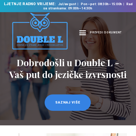
LJETNJE RADNO VRIJEME:
Jul/avgust
Pon–pet: 08:30h–15:00h
Rad
sa strankama: 09:00h–14:30h
PREVEDI DOKUMENT
NASLOVNA
O NAMA
Prevodilačke usluge
NAŠE USLUGE
na 35 jezika
ŠKOLA STRANIH
JEZIKA
PREVODILAČKI BIRO
KURSEVI
SAZNAJ VIŠE
NOVOSTI
KONTAKT