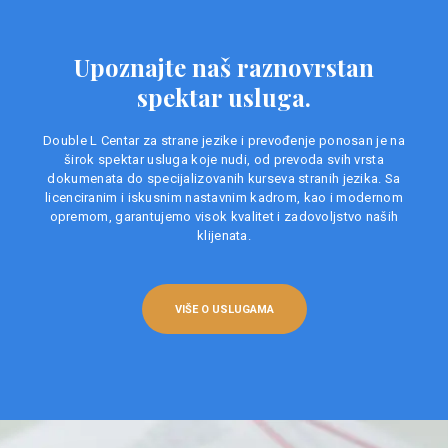
Upoznajte naš raznovrstan
spektar usluga.
Double L Centar za strane jezike i prevođenje ponosan je na
širok spektar usluga koje nudi, od prevoda svih vrsta
dokumenata do specijalizovanih kurseva stranih jezika. Sa
licenciranim i iskusnim nastavnim kadrom, kao i modernom
opremom, garantujemo visok kvalitet i zadovoljstvo naših
klijenata.
VIŠE O USLUGAMA