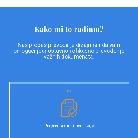
Kako mi to radimo?
Naš proces prevoda je dizajniran da vam
omogući jednostavno i efikasno prevođenje
važnih dokumenata.
01
01
Priprema dokumentacije
Prvi korak u našem procesu prevoda je priprema
dokumentacije. Korisnici jednostavno učitavaju svoje
dokumente na platformu Double L i odaberu vrstu
Priprema dokumentacije
dokumenta, kao i specifične zahtjeve za prevod.