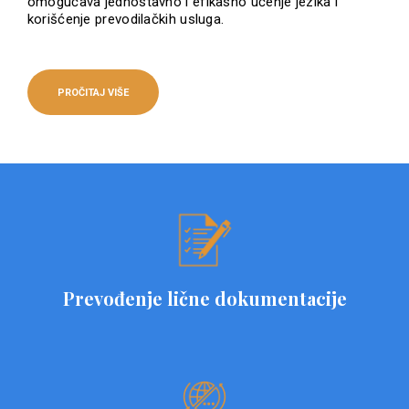
omogućava jednostavno i efikasno učenje jezika i
korišćenje prevodilačkih usluga.
PROČITAJ VIŠE
Prevođenje lične dokumentacije