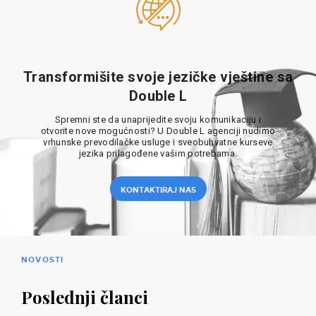
Transformišite svoje jezičke vještine sa
Double L
Spremni ste da unaprijedite svoju komunikaciju i
otvorite nove mogućnosti? U Double L agenciji nudimo
vrhunske prevodilačke usluge i sveobuhvatne kurseve
jezika prilagođene vašim potrebama.
KONTAKTIRAJ NAS
NOVOSTI
Poslednji članci