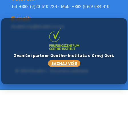
Tel: +382 (0)20 510 724 - Mob: +382 (0)69 684 410
E-mail:
doublel.city@doublel.co.me
Zvanični partner Goethe-Instituta u Crnoj Gori.
SAZNAJ VIŠE
©
2024 Double L
. Sva prava zadržana.