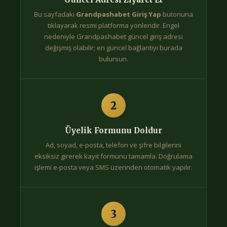
Bu sayfadaki
Grandpashabet Giriş Yap
butonuna
tıklayarak resmi platforma yönlendir. Engel
nedeniyle Grandpashabet güncel giriş adresi
değişmiş olabilir; en güncel bağlantıyı burada
bulursun.
2
Üyelik Formunu Doldur
Ad, soyad, e-posta, telefon ve şifre bilgilerini
eksiksiz girerek kayıt formunu tamamla. Doğrulama
işlemi e-posta veya SMS üzerinden otomatik yapılır.
3