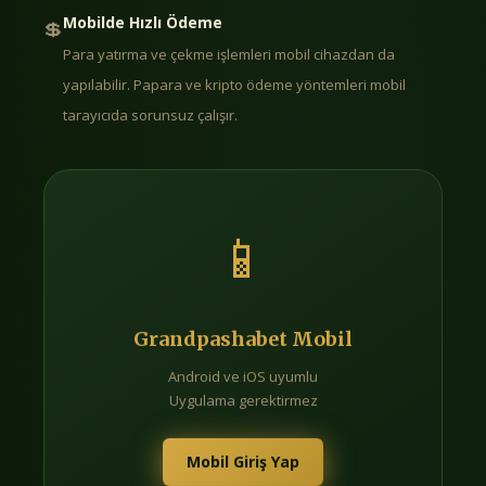
Mobilde Hızlı Ödeme
💲
Para yatırma ve çekme işlemleri mobil cihazdan da
yapılabilir. Papara ve kripto ödeme yöntemleri mobil
tarayıcıda sorunsuz çalışır.
📱
Grandpashabet Mobil
Android ve iOS uyumlu
Uygulama gerektirmez
Mobil Giriş Yap