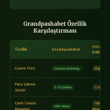
Grandpashabet Özellik
Karşılaştırması
Ortalama
Özellik
Grandpashabet
Rakip
Lisans Türü
Curacao eGaming
Değişken
Para Çekme
5–15 Dakika
1–48 Saat
Süresi
Canlı Casino
100–300
500+ Masa
Masaları
Masa