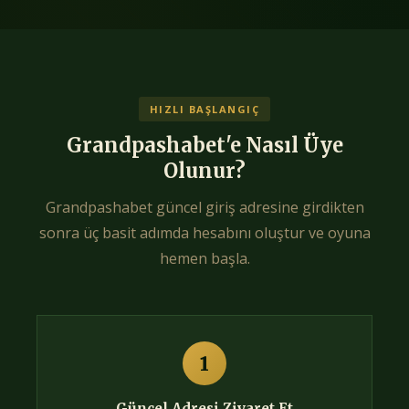
HIZLI BAŞLANGIÇ
Grandpashabet'e Nasıl Üye
Olunur?
Grandpashabet güncel giriş adresine girdikten
sonra üç basit adımda hesabını oluştur ve oyuna
hemen başla.
1
Güncel Adresi Ziyaret Et