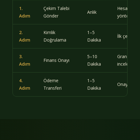
1.
Çekim Talebi
Hesabından
Anlık
Adım
Gönder
yöntem se
2.
Kimlik
1–5
İlk çekim ö
Adım
Doğrulama
Dakika
3.
5–10
Grandpashab
Finans Onayı
Adım
Dakika
inceler
4.
Ödeme
1–5
Onaylanan t
Adım
Transferi
Dakika