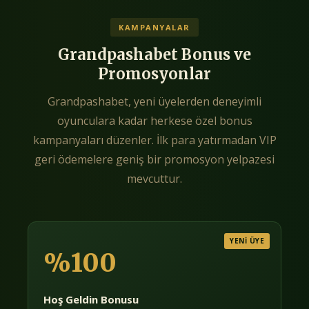
KAMPANYALAR
Grandpashabet Bonus ve
Promosyonlar
Grandpashabet, yeni üyelerden deneyimli
oyunculara kadar herkese özel bonus
kampanyaları düzenler. İlk para yatırmadan VIP
geri ödemelere geniş bir promosyon yelpazesi
mevcuttur.
YENİ ÜYE
%100
Hoş Geldin Bonusu