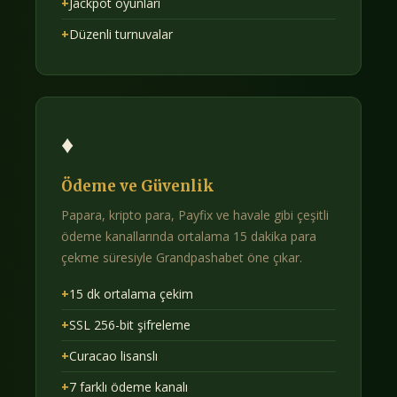
+
Jackpot oyunları
+
Düzenli turnuvalar
♦
Ödeme ve Güvenlik
Papara, kripto para, Payfix ve havale gibi çeşitli
ödeme kanallarında ortalama 15 dakika para
çekme süresiyle Grandpashabet öne çıkar.
+
15 dk ortalama çekim
+
SSL 256-bit şifreleme
+
Curacao lisanslı
+
7 farklı ödeme kanalı