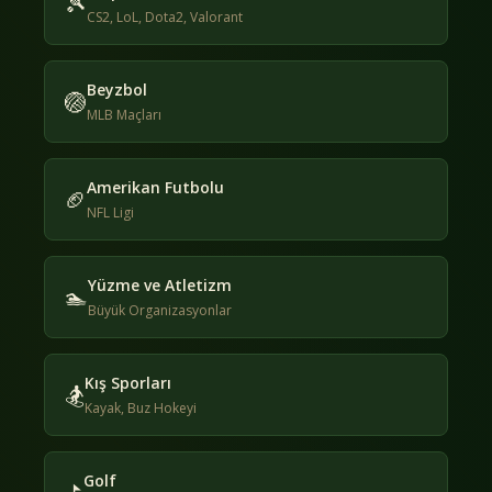
🎾
CS2, LoL, Dota2, Valorant
Beyzbol
🏐
MLB Maçları
Amerikan Futbolu
🏈
NFL Ligi
Yüzme ve Atletizm
🏊
Büyük Organizasyonlar
Kış Sporları
🏂
Kayak, Buz Hokeyi
Golf