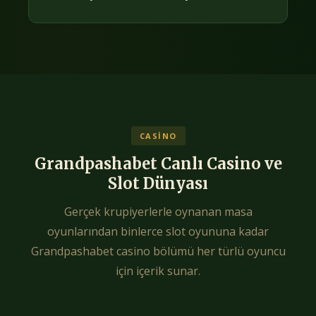
CASINO
Grandpashabet Canlı Casino ve
Slot Dünyası
Gerçek krupiyerlerle oynanan masa
oyunlarından binlerce slot oyununa kadar
Grandpashabet casino bölümü her türlü oyuncu
için içerik sunar.