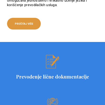
omogućava jednostavno i efikasno učenje jezika i
korišćenje prevodilačkih usluga.
PROČITAJ VIŠE
Prevođenje lične dokumentacije