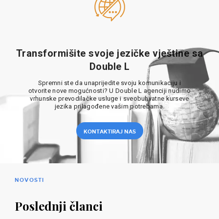
Transformišite svoje jezičke vještine sa
Double L
Spremni ste da unaprijedite svoju komunikaciju i
otvorite nove mogućnosti? U Double L agenciji nudimo
vrhunske prevodilačke usluge i sveobuhvatne kurseve
jezika prilagođene vašim potrebama.
KONTAKTIRAJ NAS
NOVOSTI
Poslednji članci