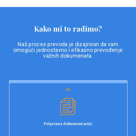
Kako mi to radimo?
Naš proces prevoda je dizajniran da vam
omogući jednostavno i efikasno prevođenje
važnih dokumenata.
01
01
Priprema dokumentacije
Prvi korak u našem procesu prevoda je priprema
dokumentacije. Korisnici jednostavno učitavaju svoje
dokumente na platformu Double L i odaberu vrstu
Priprema dokumentacije
dokumenta, kao i specifične zahtjeve za prevod.