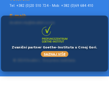
Tel: +382 (0)20 510 724 - Mob: +382 (0)69 684 410
E-mail:
doublel.city@doublel.co.me
Zvanični partner Goethe-Instituta u Crnoj Gori.
SAZNAJ VIŠE
©
2024 Double L
. Sva prava zadržana.