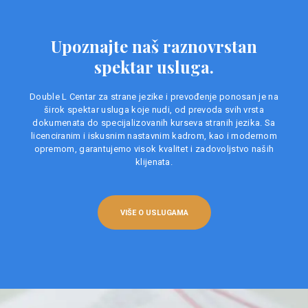
Upoznajte naš raznovrstan
spektar usluga.
Double L Centar za strane jezike i prevođenje ponosan je na
širok spektar usluga koje nudi, od prevoda svih vrsta
dokumenata do specijalizovanih kurseva stranih jezika. Sa
licenciranim i iskusnim nastavnim kadrom, kao i modernom
opremom, garantujemo visok kvalitet i zadovoljstvo naših
klijenata.
VIŠE O USLUGAMA