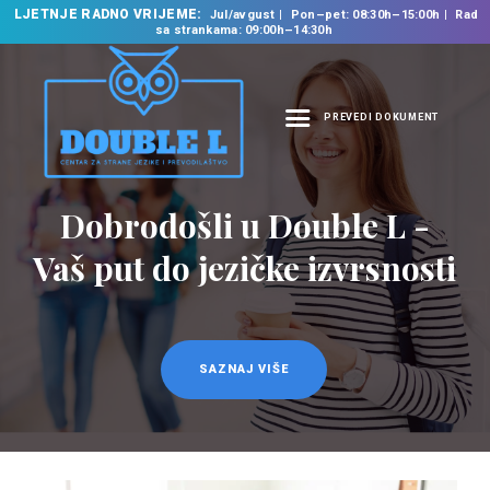
LJETNJE RADNO VRIJEME:
Jul/avgust
Pon–pet: 08:30h–15:00h
Rad
sa strankama: 09:00h–14:30h
PREVEDI DOKUMENT
NASLOVNA
O NAMA
Dobrodošli u Double L -
NAŠE USLUGE
Vaš put do jezičke izvrsnosti
ŠKOLA STRANIH
JEZIKA
PREVODILAČKI BIRO
KURSEVI
SAZNAJ VIŠE
NOVOSTI
KONTAKT