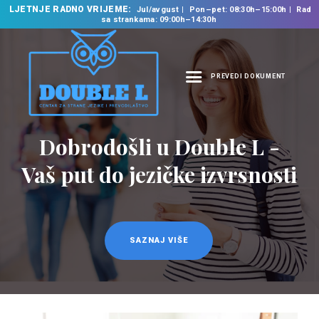
LJETNJE RADNO VRIJEME:
Jul/avgust
Pon–pet: 08:30h–15:00h
Rad
sa strankama: 09:00h–14:30h
PREVEDI DOKUMENT
NASLOVNA
O NAMA
Dobrodošli u Double L -
NAŠE USLUGE
Vaš put do jezičke izvrsnosti
ŠKOLA STRANIH
JEZIKA
PREVODILAČKI BIRO
KURSEVI
SAZNAJ VIŠE
NOVOSTI
KONTAKT