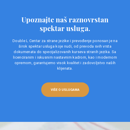
Upoznajte naš raznovrstan
spektar usluga.
Double L Centar za strane jezike i prevođenje ponosan je na
širok spektar usluga koje nudi, od prevoda svih vrsta
dokumenata do specijalizovanih kurseva stranih jezika. Sa
licenciranim i iskusnim nastavnim kadrom, kao i modernom
opremom, garantujemo visok kvalitet i zadovoljstvo naših
klijenata.
VIŠE O USLUGAMA