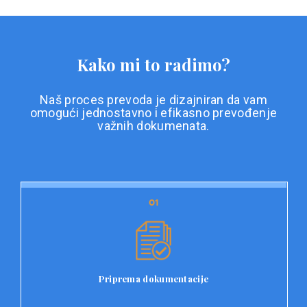
Kako mi to radimo?
Naš proces prevoda je dizajniran da vam
omogući jednostavno i efikasno prevođenje
važnih dokumenata.
01
01
Priprema dokumentacije
Prvi korak u našem procesu prevoda je priprema
dokumentacije. Korisnici jednostavno učitavaju svoje
dokumente na platformu Double L i odaberu vrstu
Priprema dokumentacije
dokumenta, kao i specifične zahtjeve za prevod.