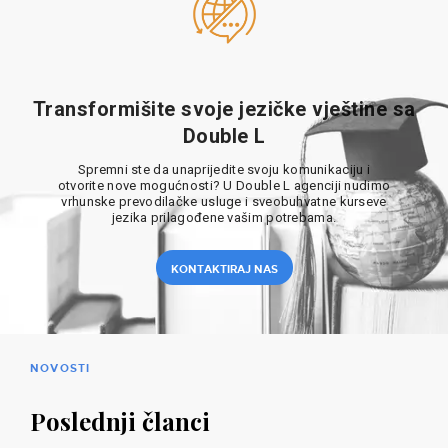
Transformišite svoje jezičke vještine sa
Double L
Spremni ste da unaprijedite svoju komunikaciju i
otvorite nove mogućnosti? U Double L agenciji nudimo
vrhunske prevodilačke usluge i sveobuhvatne kurseve
jezika prilagođene vašim potrebama.
KONTAKTIRAJ NAS
NOVOSTI
Poslednji članci