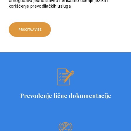
omogućava jednostavno i efikasno učenje jezika i
korišćenje prevodilačkih usluga.
PROČITAJ VIŠE
Prevođenje lične dokumentacije