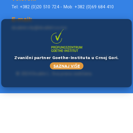
Tel: +382 (0)20 510 724 - Mob: +382 (0)69 684 410
E-mail:
doublel.city@doublel.co.me
Zvanični partner Goethe-Instituta u Crnoj Gori.
SAZNAJ VIŠE
©
2024 Double L
. Sva prava zadržana.