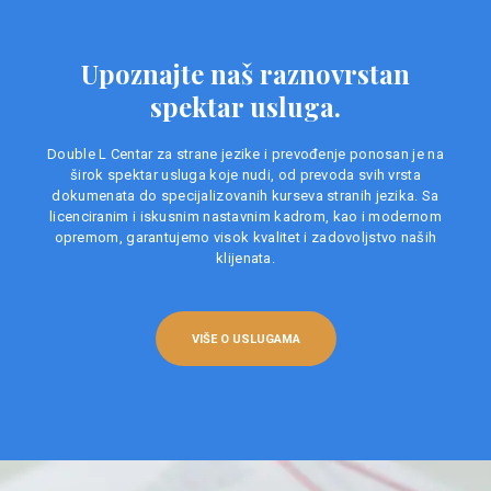
Upoznajte naš raznovrstan
spektar usluga.
Double L Centar za strane jezike i prevođenje ponosan je na
širok spektar usluga koje nudi, od prevoda svih vrsta
dokumenata do specijalizovanih kurseva stranih jezika. Sa
licenciranim i iskusnim nastavnim kadrom, kao i modernom
opremom, garantujemo visok kvalitet i zadovoljstvo naših
klijenata.
VIŠE O USLUGAMA