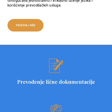
omogućava jednostavno i efikasno učenje jezika i
korišćenje prevodilačkih usluga.
PROČITAJ VIŠE
Prevođenje lične dokumentacije