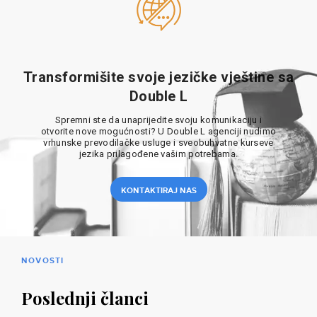
Transformišite svoje jezičke vještine sa
Double L
Spremni ste da unaprijedite svoju komunikaciju i
otvorite nove mogućnosti? U Double L agenciji nudimo
vrhunske prevodilačke usluge i sveobuhvatne kurseve
jezika prilagođene vašim potrebama.
KONTAKTIRAJ NAS
NOVOSTI
Poslednji članci