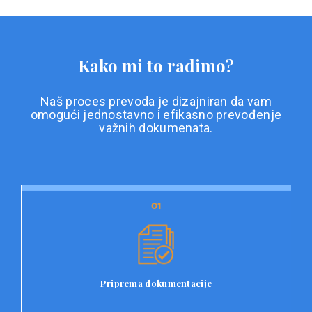
Kako mi to radimo?
Naš proces prevoda je dizajniran da vam
omogući jednostavno i efikasno prevođenje
važnih dokumenata.
01
01
Priprema dokumentacije
Prvi korak u našem procesu prevoda je priprema
dokumentacije. Korisnici jednostavno učitavaju svoje
dokumente na platformu Double L i odaberu vrstu
Priprema dokumentacije
dokumenta, kao i specifične zahtjeve za prevod.