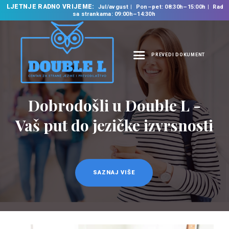
LJETNJE RADNO VRIJEME:
Jul/avgust
Pon–pet: 08:30h–15:00h
Rad
sa strankama: 09:00h–14:30h
PREVEDI DOKUMENT
NASLOVNA
O NAMA
Dobrodošli u Double L -
Prevodilačke usluge
NAŠE USLUGE
na 35 jezika
Vaš put do jezičke izvrsnosti
ŠKOLA STRANIH
JEZIKA
PREVODILAČKI BIRO
KURSEVI
SAZNAJ VIŠE
SAZNAJ VIŠE
NOVOSTI
KONTAKT