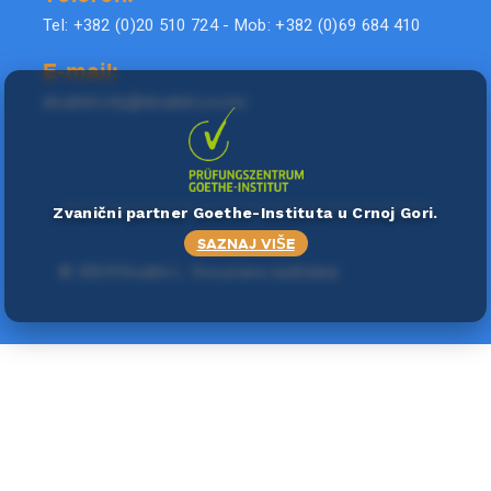
Tel: +382 (0)20 510 724 - Mob: +382 (0)69 684 410
E-mail:
doublel.city@doublel.co.me
Zvanični partner Goethe-Instituta u Crnoj Gori.
SAZNAJ VIŠE
©
2024 Double L
. Sva prava zadržana.