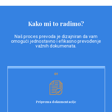
Kako mi to radimo?
Naš proces prevoda je dizajniran da vam
omogući jednostavno i efikasno prevođenje
važnih dokumenata.
01
01
Priprema dokumentacije
Prvi korak u našem procesu prevoda je priprema
dokumentacije. Korisnici jednostavno učitavaju svoje
dokumente na platformu Double L i odaberu vrstu
Priprema dokumentacije
dokumenta, kao i specifične zahtjeve za prevod.