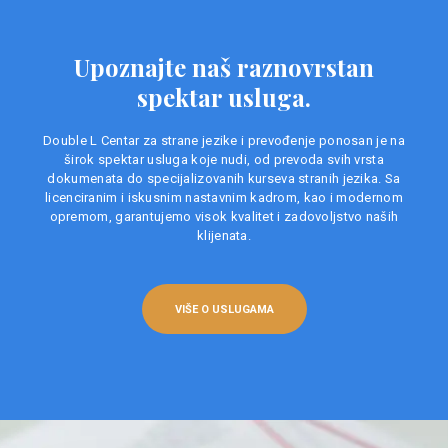
Upoznajte naš raznovrstan
spektar usluga.
Double L Centar za strane jezike i prevođenje ponosan je na
širok spektar usluga koje nudi, od prevoda svih vrsta
dokumenata do specijalizovanih kurseva stranih jezika. Sa
licenciranim i iskusnim nastavnim kadrom, kao i modernom
opremom, garantujemo visok kvalitet i zadovoljstvo naših
klijenata.
VIŠE O USLUGAMA