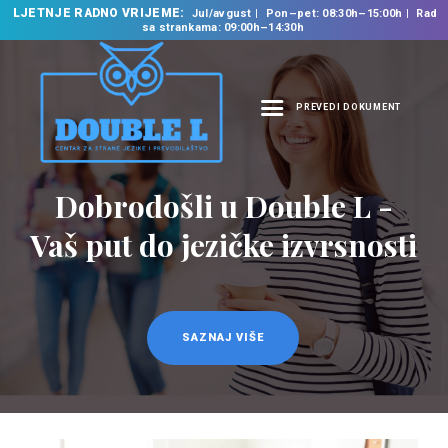
LJETNJE RADNO VRIJEME:
Jul/avgust
Pon–pet: 08:30h–15:00h
Rad
sa strankama: 09:00h–14:30h
PREVEDI DOKUMENT
NASLOVNA
O NAMA
Dobrodošli u Double L -
NAŠE USLUGE
Vaš put do jezičke izvrsnosti
ŠKOLA STRANIH
JEZIKA
PREVODILAČKI BIRO
KURSEVI
SAZNAJ VIŠE
NOVOSTI
KONTAKT