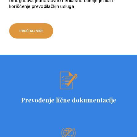
omogućava jednostavno i efikasno učenje jezika i
korišćenje prevodilačkih usluga.
PROČITAJ VIŠE
Prevođenje lične dokumentacije