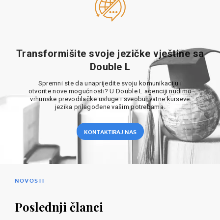
Transformišite svoje jezičke vještine sa
Double L
Spremni ste da unaprijedite svoju komunikaciju i
otvorite nove mogućnosti? U Double L agenciji nudimo
vrhunske prevodilačke usluge i sveobuhvatne kurseve
jezika prilagođene vašim potrebama.
KONTAKTIRAJ NAS
NOVOSTI
Poslednji članci