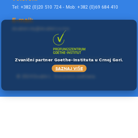
Tel: +382 (0)20 510 724 - Mob: +382 (0)69 684 410
E-mail:
doublel.city@doublel.co.me
Zvanični partner Goethe-Instituta u Crnoj Gori.
SAZNAJ VIŠE
©
2024 Double L
. Sva prava zadržana.