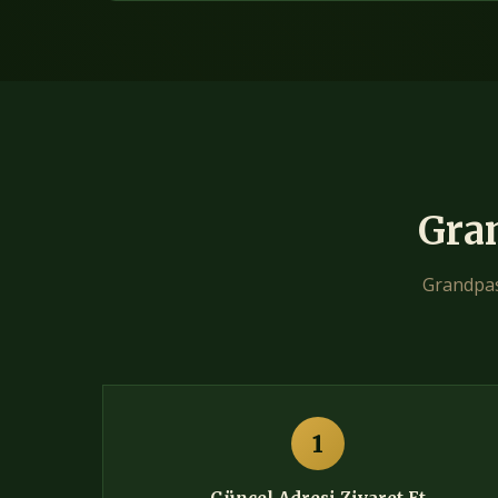
Gran
Grandpas
1