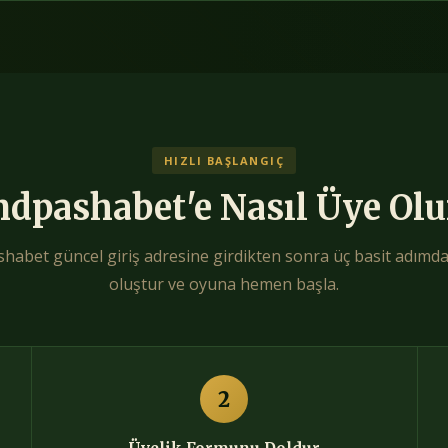
HIZLI BAŞLANGIÇ
dpashabet'e Nasıl Üye Ol
habet güncel giriş adresine girdikten sonra üç basit adımda
oluştur ve oyuna hemen başla.
2