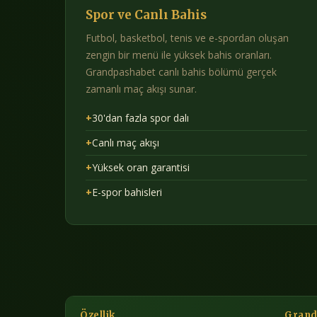
Spor ve Canlı Bahis
Futbol, basketbol, tenis ve e-spordan oluşan
zengin bir menü ile yüksek bahis oranları.
Grandpashabet canlı bahis bölümü gerçek
zamanlı maç akışı sunar.
+
30'dan fazla spor dalı
+
Canlı maç akışı
+
Yüksek oran garantisi
+
E-spor bahisleri
Özellik
Grand