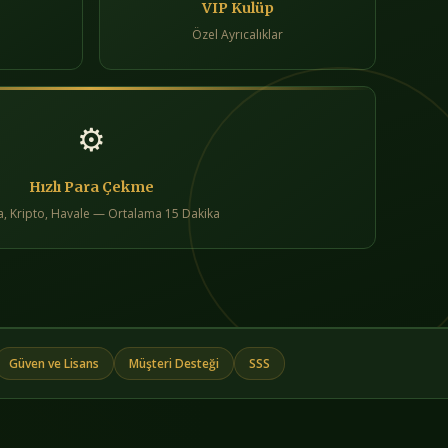
VIP Kulüp
Özel Ayrıcalıklar
⚙
Hızlı Para Çekme
, Kripto, Havale — Ortalama 15 Dakika
Güven ve Lisans
Müşteri Desteği
SSS