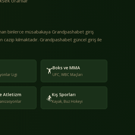
ksek oranlar
anan binlerce müsabakaya Grandpashabet giriş
in cazip kılmaktadır. Grandpashabet güncel giriş ile
Boks ve MMA
🏋
onlar Ligi
UFC, WBC Maçları
e Atletizm
Kış Sporları
🏂
anizasyonlar
Kayak, Buz Hokeyi