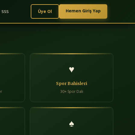
Hemen Giriş Yap
Üye Ol
SSS
♥
Spor Bahisleri
er
30+ Spor Dalı
♠