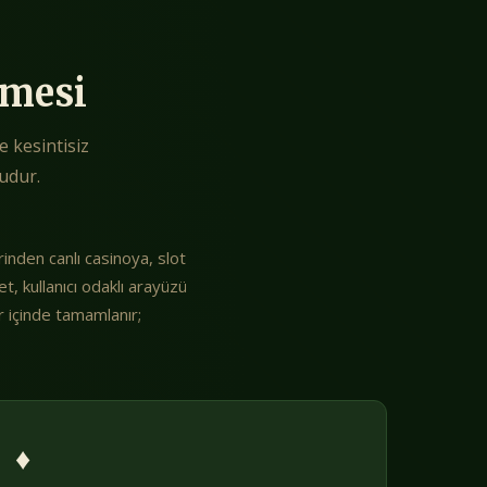
emesi
 kesintisiz
udur.
inden canlı casinoya, slot
, kullanıcı odaklı arayüzü
r içinde tamamlanır;
♦