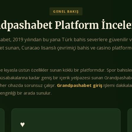
GENEL BAKIŞ
dpashabet Platform İncel
bet, 2019 yılından bu yana Türk bahis severlere güvenilir ve
et sunan, Curacao lisanslı çevrimiçi bahis ve casino platform
 kıyasla üstün özellikler sunan köklü bir platformdur. Spor bahisler
üsabakalarına kadar geniş bir içerik yelpazesi sunan Grandpashabet
her cihazda sorunsuz çalışır.
Grandpashabet giriş
işlemi dakikala
nginliği bir arada sunulur.
♥