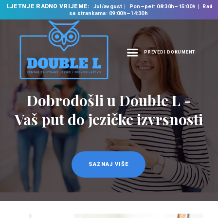
LJETNJE RADNO VRIJEME:
Jul/avgust
Pon–pet: 08:30h–15:00h
Rad
sa strankama: 09:00h–14:30h
PREVEDI DOKUMENT
NASLOVNA
O NAMA
Dobrodošli u Double L -
NAŠE USLUGE
Vaš put do jezičke izvrsnosti
ŠKOLA STRANIH
JEZIKA
PREVODILAČKI BIRO
KURSEVI
SAZNAJ VIŠE
NOVOSTI
KONTAKT