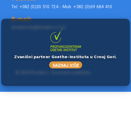
Tel: +382 (0)20 510 724 - Mob: +382 (0)69 684 410
E-mail:
doublel.city@doublel.co.me
Zvanični partner Goethe-Instituta u Crnoj Gori.
SAZNAJ VIŠE
©
2024 Double L
. Sva prava zadržana.