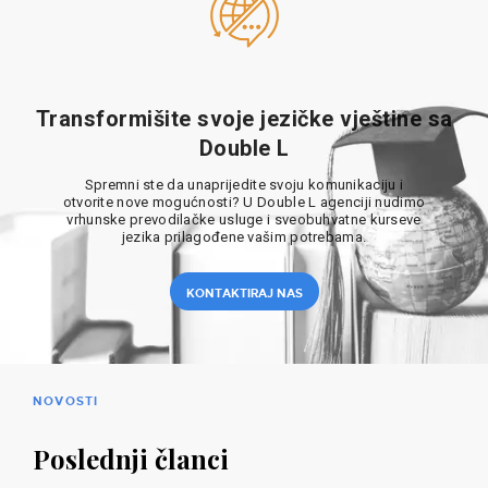
Transformišite svoje jezičke vještine sa
Double L
Spremni ste da unaprijedite svoju komunikaciju i
otvorite nove mogućnosti? U Double L agenciji nudimo
vrhunske prevodilačke usluge i sveobuhvatne kurseve
jezika prilagođene vašim potrebama.
KONTAKTIRAJ NAS
NOVOSTI
Poslednji članci