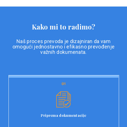
Kako mi to radimo?
Naš proces prevoda je dizajniran da vam
omogući jednostavno i efikasno prevođenje
važnih dokumenata.
01
01
Priprema dokumentacije
Prvi korak u našem procesu prevoda je priprema
dokumentacije. Korisnici jednostavno učitavaju svoje
dokumente na platformu Double L i odaberu vrstu
Priprema dokumentacije
dokumenta, kao i specifične zahtjeve za prevod.