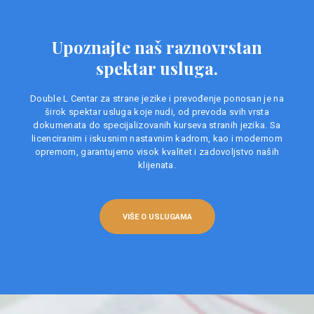
Upoznajte naš raznovrstan
spektar usluga.
Double L Centar za strane jezike i prevođenje ponosan je na
širok spektar usluga koje nudi, od prevoda svih vrsta
dokumenata do specijalizovanih kurseva stranih jezika. Sa
licenciranim i iskusnim nastavnim kadrom, kao i modernom
opremom, garantujemo visok kvalitet i zadovoljstvo naših
klijenata.
VIŠE O USLUGAMA