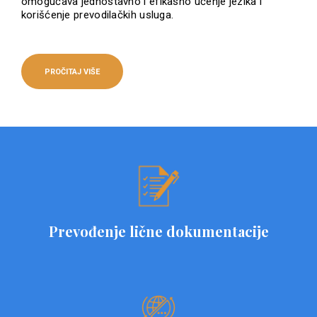
omogućava jednostavno i efikasno učenje jezika i
korišćenje prevodilačkih usluga.
PROČITAJ VIŠE
Prevođenje lične dokumentacije