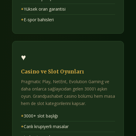
+
Yüksek oran garantisi
+
E-spor bahisleri
♥
Casino ve Slot Oyunları
Pragmatic Play, NetEnt, Evolution Gaming ve
daha onlarca sağlayıcıdan gelen 3000'i aşkın
oyun. Grandpashabet casino bölümü hem masa
hem de slot kategorilerini kapsar.
+
3000+ slot başlığı
+
Canlı krupiyerli masalar