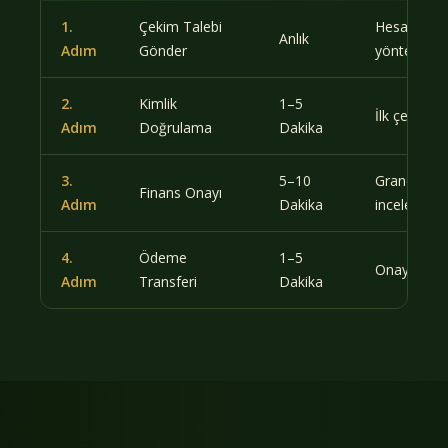
1.
Çekim Talebi
Hesabından
Anlık
Adım
Gönder
yöntem se
2.
Kimlik
1–5
İlk çekim ö
Adım
Doğrulama
Dakika
3.
5–10
Grandpashab
Finans Onayı
Adım
Dakika
inceler
4.
Ödeme
1–5
Onaylanan t
Adım
Transferi
Dakika