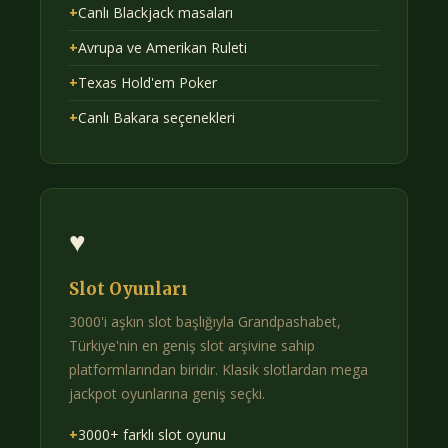
+
Canlı Blackjack masaları
+
Avrupa ve Amerikan Ruleti
+
Texas Hold'em Poker
+
Canlı Bakara seçenekleri
♥
Slot Oyunları
3000'i aşkın slot başlığıyla Grandpashabet,
Türkiye'nin en geniş slot arşivine sahip
platformlarından biridir. Klasik slotlardan mega
jackpot oyunlarına geniş seçki.
+
3000+ farklı slot oyunu