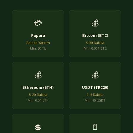
💳
💰
Papara
Bitcoin (BTC)
Anında Yatırım
5–30 Dakika
Min: 50 TL
Min: 0.001 BTC
💰
💰
Ethereum (ETH)
USDT (TRC20)
5–20 Dakika
1–5 Dakika
Min: 0.01 ETH
Min: 10 USDT
💲
📄