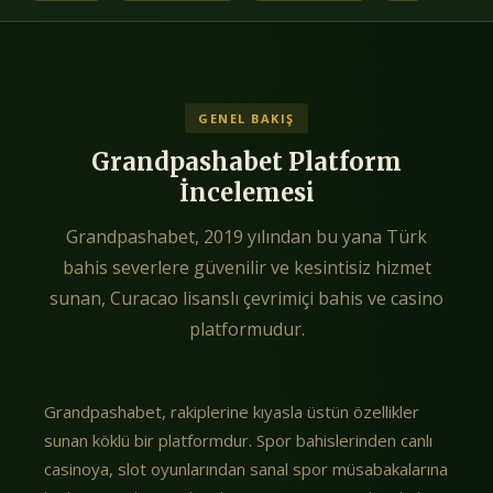
GENEL BAKIŞ
Grandpashabet Platform
İncelemesi
Grandpashabet, 2019 yılından bu yana Türk
bahis severlere güvenilir ve kesintisiz hizmet
sunan, Curacao lisanslı çevrimiçi bahis ve casino
platformudur.
Grandpashabet, rakiplerine kıyasla üstün özellikler
sunan köklü bir platformdur. Spor bahislerinden canlı
casinoya, slot oyunlarından sanal spor müsabakalarına