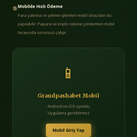
Mobilde Hızlı Ödeme
💲
Para yatırma ve çekme işlemleri mobil cihazdan da
yapılabilir. Papara ve kripto ödeme yöntemleri mobil
tarayıcıda sorunsuz çalışır.
📱
Grandpashabet Mobil
Android ve iOS uyumlu
Uygulama gerektirmez
Mobil Giriş Yap