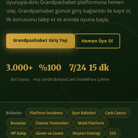
oyunuyla dolu Grandpashabet platformuna hemen
ulaş. Grandpashabet güncel giriş bağlantısı ile kayıt ol,
ilk bonusunu talep et ve anında oyuna başla.
Grandpashabet Giriş Yap
Hemen Üye Ol
3.000+
%100
7/24
15 dk
Slot Oyunu
Hoş Geldin Bonusu
Canlı Destek
Para Çekme
Bölümler:
Platform İnceleme
Spor Bahisleri
Canlı Casino
Bonuslar
Ödeme Yöntemleri
Mobil Platform
VIP Kulüp
Güven ve Lisans
Müşteri Desteği
SSS