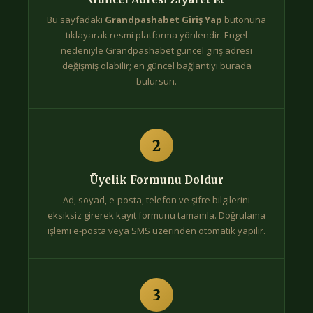
Bu sayfadaki
Grandpashabet Giriş Yap
butonuna
tıklayarak resmi platforma yönlendir. Engel
nedeniyle Grandpashabet güncel giriş adresi
değişmiş olabilir; en güncel bağlantıyı burada
bulursun.
2
Üyelik Formunu Doldur
Ad, soyad, e-posta, telefon ve şifre bilgilerini
eksiksiz girerek kayıt formunu tamamla. Doğrulama
işlemi e-posta veya SMS üzerinden otomatik yapılır.
3