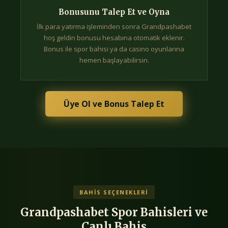
Bonusunu Talep Et ve Oyna
İlk para yatırma işleminden sonra Grandpashabet
hoş geldin bonusu hesabına otomatik eklenir.
Bonus ile spor bahisi ya da casino oyunlarına
hemen başlayabilirsin.
Üye Ol ve Bonus Talep Et
BAHIS SEÇENEKLERI
Grandpashabet Spor Bahisleri ve
Canlı Bahis