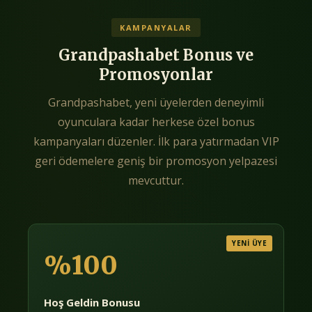
KAMPANYALAR
Grandpashabet Bonus ve
Promosyonlar
Grandpashabet, yeni üyelerden deneyimli
oyunculara kadar herkese özel bonus
kampanyaları düzenler. İlk para yatırmadan VIP
geri ödemelere geniş bir promosyon yelpazesi
mevcuttur.
YENİ ÜYE
%100
Hoş Geldin Bonusu