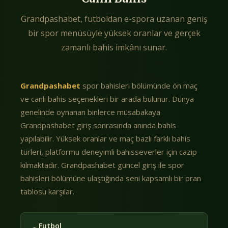
Grandpashabet, futboldan e-spora uzanan geniş
bir spor menüsüyle yüksek oranlar ve gerçek
zamanlı bahis imkânı sunar.
Grandpashabet
spor bahisleri bölümünde ön maç
ve canlı bahis seçenekleri bir arada bulunur. Dünya
genelinde oynanan binlerce müsabakaya
Grandpashabet giriş sonrasında anında bahis
yapılabilir. Yüksek oranlar ve maç bazlı farklı bahis
türleri, platformu deneyimli bahisseverler için cazip
kılmaktadır. Grandpashabet güncel giriş ile spor
bahisleri bölümüne ulaştığında seni kapsamlı bir oran
tablosu karşılar.
Futbol