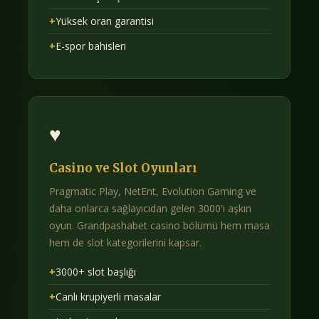
+
Yüksek oran garantisi
+
E-spor bahisleri
♥
Casino ve Slot Oyunları
Pragmatic Play, NetEnt, Evolution Gaming ve
daha onlarca sağlayıcıdan gelen 3000'i aşkın
oyun. Grandpashabet casino bölümü hem masa
hem de slot kategorilerini kapsar.
+
3000+ slot başlığı
+
Canlı krupiyerli masalar