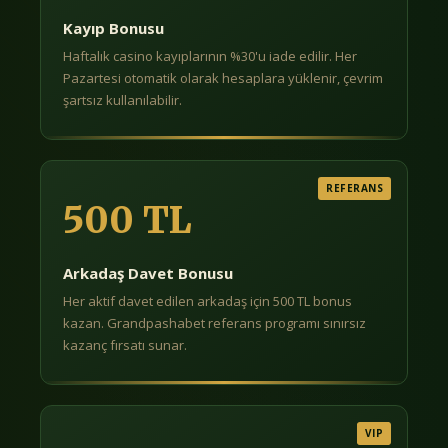
Kayıp Bonusu
Haftalık casino kayıplarının %30'u iade edilir. Her
Pazartesi otomatik olarak hesaplara yüklenir, çevrim
şartsız kullanılabilir.
REFERANS
500 TL
Arkadaş Davet Bonusu
Her aktif davet edilen arkadaş için 500 TL bonus
kazan. Grandpashabet referans programı sınırsız
kazanç fırsatı sunar.
VIP