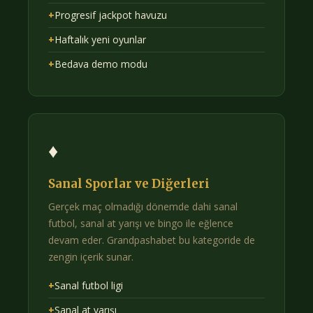
+
Progresif jackpot havuzu
+
Haftalık yeni oyunlar
+
Bedava demo modu
♦
Sanal Sporlar ve Diğerleri
Gerçek maç olmadığı dönemde dahi sanal
futbol, sanal at yarışı ve bingo ile eğlence
devam eder. Grandpashabet bu kategoride de
zengin içerik sunar.
+
Sanal futbol ligi
+
Sanal at yarışı