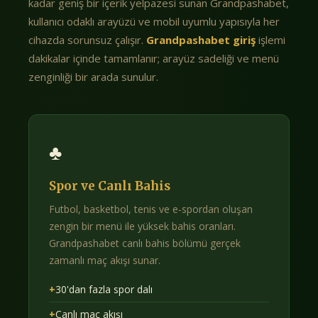
kadar geniş bir içerik yelpazesi sunan Grandpashabet,
kullanıcı odaklı arayüzü ve mobil uyumlu yapısıyla her
cihazda sorunsuz çalışır.
Grandpashabet giriş
işlemi
dakikalar içinde tamamlanır; arayüz sadeliği ve menü
zenginliği bir arada sunulur.
♣
Spor ve Canlı Bahis
Futbol, basketbol, tenis ve e-spordan oluşan
zengin bir menü ile yüksek bahis oranları.
Grandpashabet canlı bahis bölümü gerçek
zamanlı maç akışı sunar.
+
30'dan fazla spor dalı
+
Canlı maç akışı