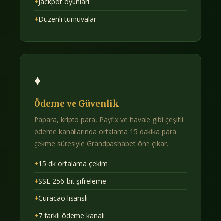
+
Jackpot oyunları
+
Düzenli turnuvalar
♦
Ödeme ve Güvenlik
Papara, kripto para, Payfix ve havale gibi çeşitli
ödeme kanallarında ortalama 15 dakika para
çekme süresiyle Grandpashabet öne çıkar.
+
15 dk ortalama çekim
+
SSL 256-bit şifreleme
+
Curacao lisanslı
+
7 farklı ödeme kanalı