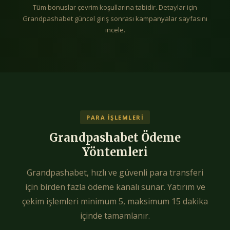
Tüm bonuslar çevrim koşullarına tabidir. Detaylar için
Grandpashabet güncel giriş sonrası kampanyalar sayfasını
incele.
PARA İŞLEMLERI
Grandpashabet Ödeme
Yöntemleri
Grandpashabet, hızlı ve güvenli para transferi
için birden fazla ödeme kanalı sunar. Yatırım ve
çekim işlemleri minimum 5, maksimum 15 dakika
içinde tamamlanır.