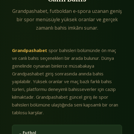
Grandpashabet, futboldan e-spora uzanan geniş
bir spor menüsüyle yüksek oranlar ve gerçek
zamanlı bahis imkânı sunar.
Grandpashabet
spor bahisleri bölümünde ön maç
ve canlı bahis seçenekleri bir arada bulunur. Dünya
genelinde oynanan binlerce müsabakaya
Grandpashabet giriş sonrasında anında bahis
yapılabilir. Yüksek oranlar ve maç bazlı farklı bahis
türleri, platformu deneyimli bahisseverler için cazip
kılmaktadır. Grandpashabet güncel giriş ile spor
bahisleri bölümüne ulaştığında seni kapsamlı bir oran
tablosu karşılar.
Futbol