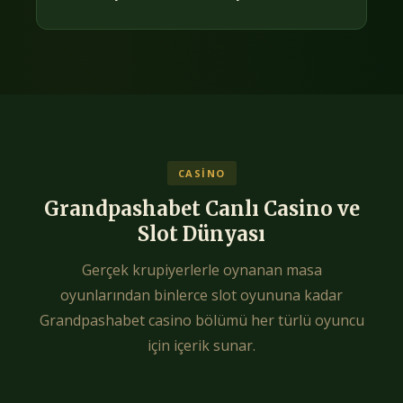
CASINO
Grandpashabet Canlı Casino ve
Slot Dünyası
Gerçek krupiyerlerle oynanan masa
oyunlarından binlerce slot oyununa kadar
Grandpashabet casino bölümü her türlü oyuncu
için içerik sunar.