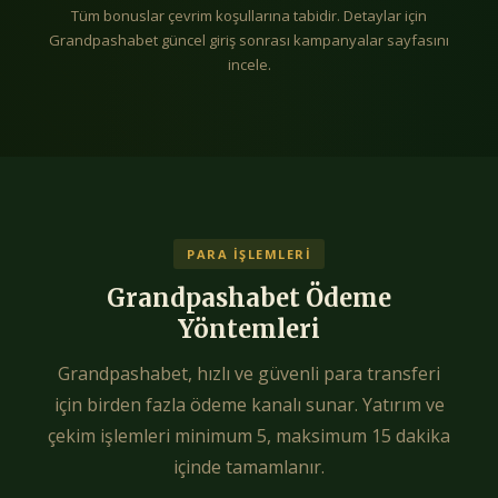
Tüm bonuslar çevrim koşullarına tabidir. Detaylar için
Grandpashabet güncel giriş sonrası kampanyalar sayfasını
incele.
PARA İŞLEMLERI
Grandpashabet Ödeme
Yöntemleri
Grandpashabet, hızlı ve güvenli para transferi
için birden fazla ödeme kanalı sunar. Yatırım ve
çekim işlemleri minimum 5, maksimum 15 dakika
içinde tamamlanır.