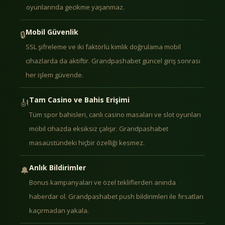
oyunlarında gecikme yaşanmaz.
Mobil Güvenlik
🔒
SSL şifreleme ve iki faktörlü kimlik doğrulama mobil
cihazlarda da aktiftir. Grandpashabet güncel giriş sonrası
her işlem güvende.
Tam Casino ve Bahis Erişimi
🎻
Tüm spor bahisleri, canlı casino masaları ve slot oyunları
mobil cihazda eksiksiz çalışır. Grandpashabet
masaüstündeki hiçbir özelliği kesmez.
Anlık Bildirimler
🔔
Bonus kampanyaları ve özel tekliflerden anında
haberdar ol. Grandpashabet push bildirimleri ile fırsatları
kaçırmadan yakala.