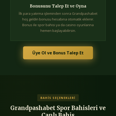
Bonusunu Talep Et ve Oyna
İlk para yatırma işleminden sonra Grandpashabet
hoş geldin bonusu hesabına otomatik eklenir.
Bonus ile spor bahisi ya da casino oyunlarına
hemen başlayabilirsin.
Üye Ol ve Bonus Talep Et
BAHIS SEÇENEKLERI
Grandpashabet Spor Bahisleri ve
Canlı Bahis