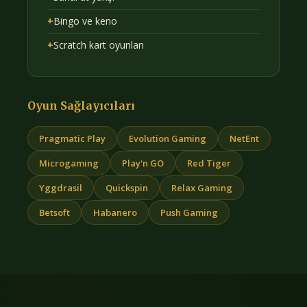
+
Bingo ve keno
+
Scratch kart oyunları
Oyun Sağlayıcıları
Pragmatic Play
Evolution Gaming
NetEnt
Microgaming
Play'n GO
Red Tiger
Yggdrasil
Quickspin
Relax Gaming
Betsoft
Habanero
Push Gaming