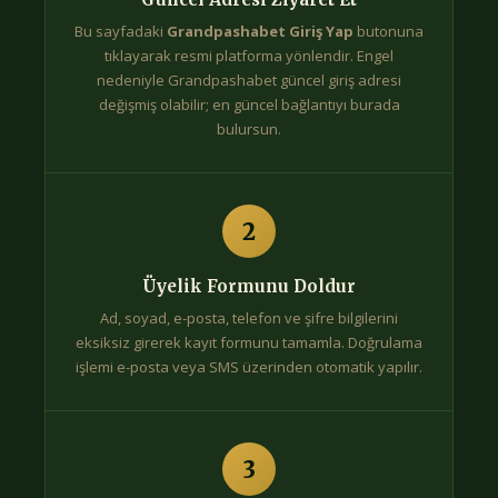
Bu sayfadaki
Grandpashabet Giriş Yap
butonuna
tıklayarak resmi platforma yönlendir. Engel
nedeniyle Grandpashabet güncel giriş adresi
değişmiş olabilir; en güncel bağlantıyı burada
bulursun.
2
Üyelik Formunu Doldur
Ad, soyad, e-posta, telefon ve şifre bilgilerini
eksiksiz girerek kayıt formunu tamamla. Doğrulama
işlemi e-posta veya SMS üzerinden otomatik yapılır.
3