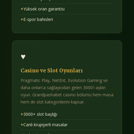
+
Yüksek oran garantisi
+
E-spor bahisleri
♥
Casino ve Slot Oyunları
Pragmatic Play, NetEnt, Evolution Gaming ve
daha onlarca sağlayıcıdan gelen 3000'i aşkın
oyun. Grandpashabet casino bölümü hem masa
hem de slot kategorilerini kapsar.
+
3000+ slot başlığı
+
Canlı krupiyerli masalar