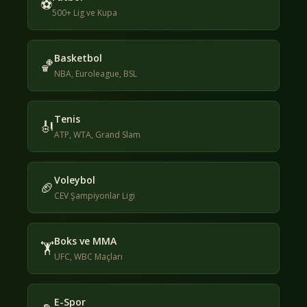
⚽
500+ Lig ve Kupa
Basketbol
🏀
NBA, Euroleague, BSL
Tenis
🎻
ATP, WTA, Grand Slam
Voleybol
🏈
CEV Şampiyonlar Ligi
Boks ve MMA
🏋
UFC, WBC Maçları
E-Spor