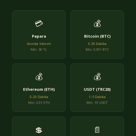
💳
💰
Papara
Bitcoin (BTC)
Anında Yatırım
5–30 Dakika
Min: 50 TL
Min: 0.001 BTC
💰
💰
Ethereum (ETH)
USDT (TRC20)
5–20 Dakika
1–5 Dakika
Min: 0.01 ETH
Min: 10 USDT
💲
📄