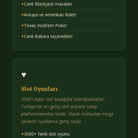
+
Canlı Blackjack masaları
+
Avrupa ve Amerikan Ruleti
+
Texas Hold'em Poker
+
Canlı Bakara seçenekleri
♥
Slot Oyunları
3000'i aşkın slot başlığıyla Grandpashabet,
Türkiye'nin en geniş slot arşivine sahip
platformlarından biridir. Klasik slotlardan mega
jackpot oyunlarına geniş seçki.
+
3000+ farklı slot oyunu