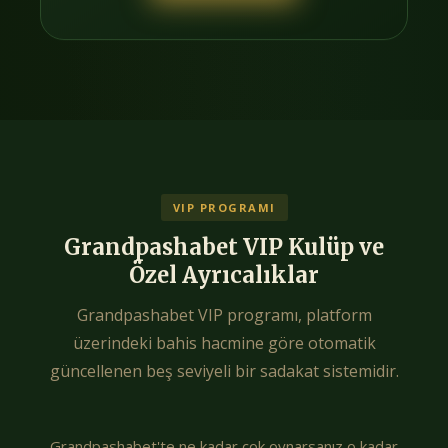
VIP PROGRAMI
Grandpashabet VIP Kulüp ve
Özel Ayrıcalıklar
Grandpashabet VIP programı, platform
üzerindeki bahis hacmine göre otomatik
güncellenen beş seviyeli bir sadakat sistemidir.
Grandpashabet'te ne kadar çok oynarsanız o kadar