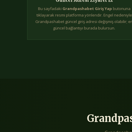
Güncel Adresi Ziyaret Et
Bu sayfadaki
Grandpashabet Giriş Yap
butonuna
tıklayarak resmi platforma yönlendir. Engel nedeniyle
Grandpashabet güncel giriş adresi değişmiş olabilir; e
güncel bağlantıyı burada bulursun.
Grandpas