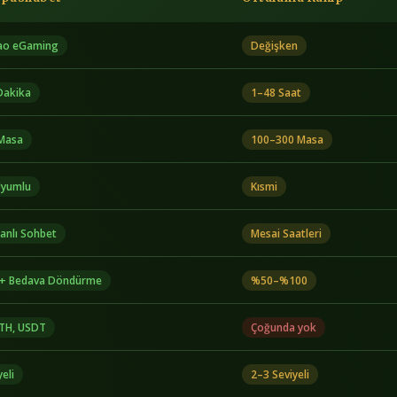
ao eGaming
Değişken
Dakika
1–48 Saat
Masa
100–300 Masa
yumlu
Kısmi
anlı Sohbet
Mesai Saatleri
+ Bedava Döndürme
%50–%100
ETH, USDT
Çoğunda yok
yeli
2–3 Seviyeli