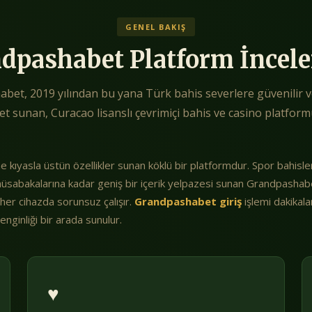
GENEL BAKIŞ
dpashabet Platform İncel
bet, 2019 yılından bu yana Türk bahis severlere güvenilir ve
et sunan, Curacao lisanslı çevrimiçi bahis ve casino platform
 kıyasla üstün özellikler sunan köklü bir platformdur. Spor bahisler
üsabakalarına kadar geniş bir içerik yelpazesi sunan Grandpashabet
her cihazda sorunsuz çalışır.
Grandpashabet giriş
işlemi dakikala
nginliği bir arada sunulur.
♥