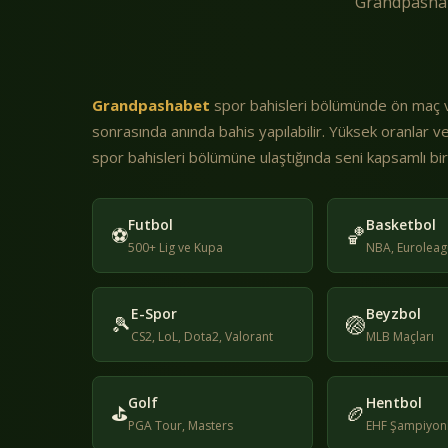
Grandpashab
Grandpashabet
spor bahisleri bölümünde ön maç v
sonrasında anında bahis yapılabilir. Yüksek oranlar ve
spor bahisleri bölümüne ulaştığında seni kapsamlı bir 
Futbol
Basketbol
⚽
🏀
500+ Lig ve Kupa
NBA, Euroleag
E-Spor
Beyzbol
🎾
🏐
CS2, LoL, Dota2, Valorant
MLB Maçları
Golf
Hentbol
⛳
🏉
PGA Tour, Masters
EHF Şampiyonl