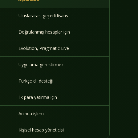
Uluslararası geçerli lisans
Doğrulanmış hesaplar için
Evolution, Pragmatic Live
Uygulama gerektirmez
Türkçe dil desteği
İlk para yatırma için
Anında işlem
Kişisel hesap yöneticisi