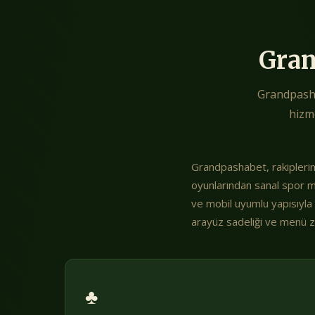
Gran
Grandpasha
hizm
Grandpashabet, rakiplerine
oyunlarından sanal spor m
ve mobil uyumlu yapısıyla 
arayüz sadeliği ve menü ze
♣