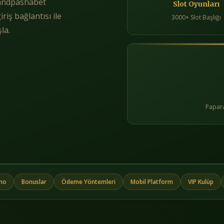
randpashabet
Slot Oyunları
iş bağlantısı ile
3000+ Slot Başlığı
la.
Papara
ino
Bonuslar
Ödeme Yöntemleri
Mobil Platform
VIP Kulüp