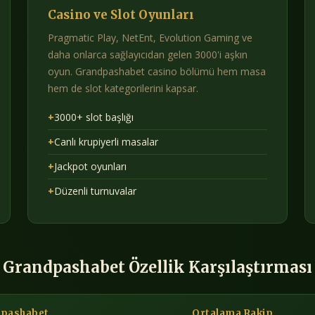
Casino ve Slot Oyunları
Pragmatic Play, NetEnt, Evolution Gaming ve
daha onlarca sağlayıcıdan gelen 3000'i aşkın
oyun. Grandpashabet casino bölümü hem masa
hem de slot kategorilerini kapsar.
+
3000+ slot başlığı
+
Canlı krupiyerli masalar
+
Jackpot oyunları
+
Düzenli turnuvalar
Grandpashabet Özellik Karşılaştırması
pashabet
Ortalama Rakip