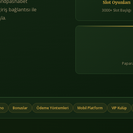
randpashabet
Slot Oyunları
iş bağlantısı ile
3000+ Slot Başlığı
la.
Papara
ino
Bonuslar
Ödeme Yöntemleri
Mobil Platform
VIP Kulüp