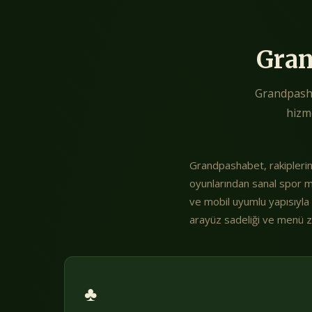
Gran
Grandpasha
hizm
Grandpashabet, rakiplerine
oyunlarından sanal spor m
ve mobil uyumlu yapısıyla 
arayüz sadeliği ve menü ze
♣