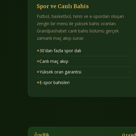
Spor ve Canlı Bahis
Futbol, basketbol, tenis ve e-spordan oluşan
zengin bir menü ile yüksek bahis oranları.
Grandpashabet canlı bahis bölümü gerçek
zamanlı maç akışı sunar.
+
30'dan fazla spor dalı
+
Canlı maç akışı
+
Yüksek oran garantisi
+
E-spor bahisleri
Özellik
Grand