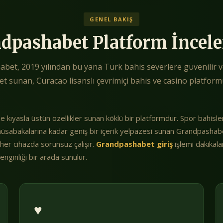
GENEL BAKIŞ
dpashabet Platform İncel
bet, 2019 yılından bu yana Türk bahis severlere güvenilir ve
et sunan, Curacao lisanslı çevrimiçi bahis ve casino platform
 kıyasla üstün özellikler sunan köklü bir platformdur. Spor bahisler
üsabakalarına kadar geniş bir içerik yelpazesi sunan Grandpashabet
her cihazda sorunsuz çalışır.
Grandpashabet giriş
işlemi dakikala
nginliği bir arada sunulur.
♥