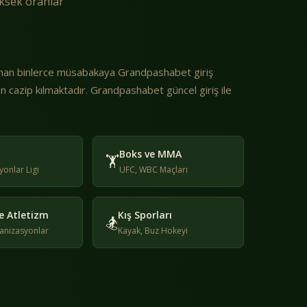
ksek oranlar
anan binlerce müsabakaya Grandpashabet giriş
in cazip kılmaktadır. Grandpashabet güncel giriş ile
Boks ve MMA
🏋
onlar Ligi
UFC, WBC Maçları
e Atletizm
Kış Sporları
🏂
anizasyonlar
Kayak, Buz Hokeyi