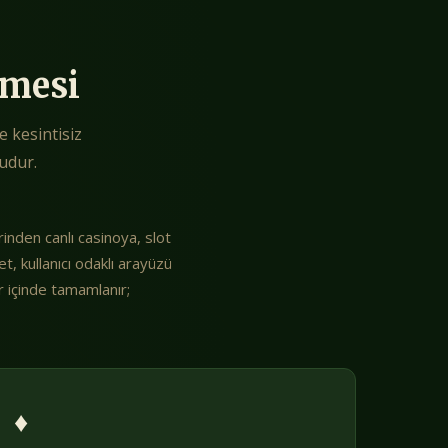
emesi
 kesintisiz
udur.
inden canlı casinoya, slot
, kullanıcı odaklı arayüzü
r içinde tamamlanır;
♦