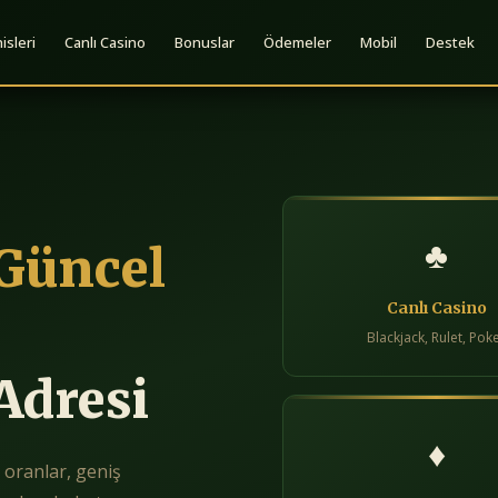
isleri
Canlı Casino
Bonuslar
Ödemeler
Mobil
Destek
♣
Güncel
Canlı Casino
Blackjack, Rulet, Pok
Adresi
♦
 oranlar, geniş