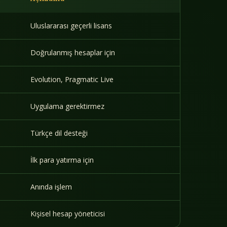
Uluslararası geçerli lisans
Doğrulanmış hesaplar için
Evolution, Pragmatic Live
Uygulama gerektirmez
Türkçe dil desteği
İlk para yatırma için
Anında işlem
Kişisel hesap yöneticisi