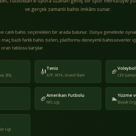
et, futboldan e-spora uzanan geniş bir spor menüsüyle yü
ve gerçek zamanlı bahis imkânı sunar.
e canlı bahis seçenekleri bir arada bulunur. Dünya genelinde oyn
 maç bazlı farklı bahis türleri, platformu deneyimli bahisseverler iç
oran tablosu karşılar.
Tenis
Voleybol
🎻
🏈
ue, BSL
ATP, WTA, Grand Slam
CEV Şampiy
Amerikan Futbolu
Yüzme v
🏈
🏊
NFL Ligi
Büyük Org
ar Ligi