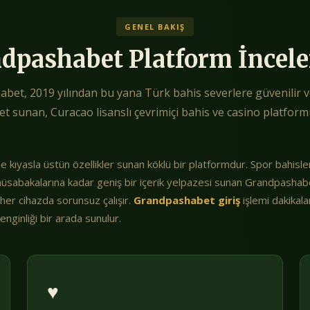
GENEL BAKIŞ
dpashabet Platform İncel
bet, 2019 yılından bu yana Türk bahis severlere güvenilir ve
et sunan, Curacao lisanslı çevrimiçi bahis ve casino platform
 kıyasla üstün özellikler sunan köklü bir platformdur. Spor bahisler
üsabakalarına kadar geniş bir içerik yelpazesi sunan Grandpashabet
her cihazda sorunsuz çalışır.
Grandpashabet giriş
işlemi dakikala
nginliği bir arada sunulur.
♥