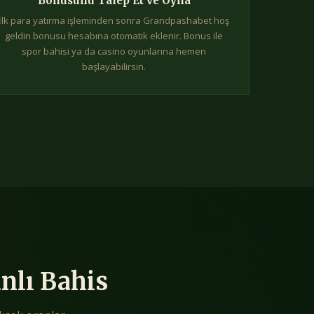
Bonusunu Talep Et ve Oyna
İlk para yatırma işleminden sonra Grandpashabet hoş
geldin bonusu hesabına otomatik eklenir. Bonus ile
spor bahisi ya da casino oyunlarına hemen
başlayabilirsin.
nlı Bahis