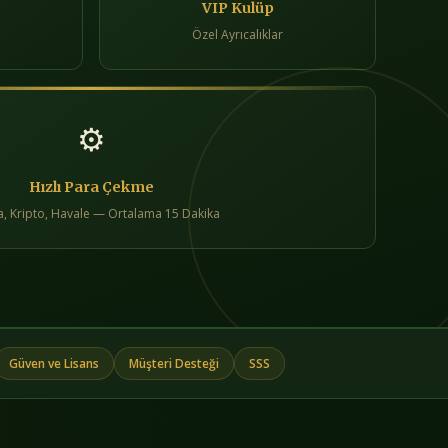
VIP Kulüp
Özel Ayrıcalıklar
⚙
Hızlı Para Çekme
, Kripto, Havale — Ortalama 15 Dakika
Güven ve Lisans
Müşteri Desteği
SSS