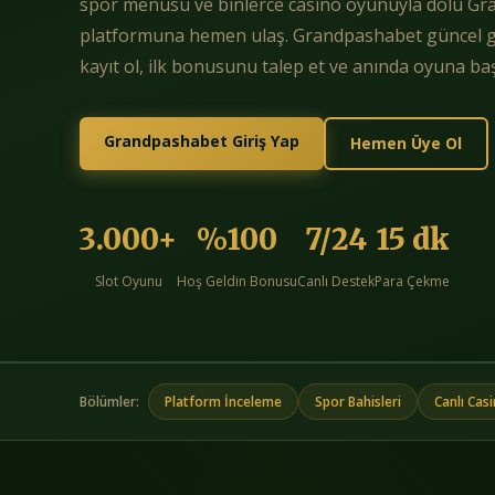
spor menüsü ve binlerce casino oyunuyla dolu G
platformuna hemen ulaş. Grandpashabet güncel gir
kayıt ol, ilk bonusunu talep et ve anında oyuna baş
Grandpashabet Giriş Yap
Hemen Üye Ol
3.000+
%100
7/24
15 dk
Slot Oyunu
Hoş Geldin Bonusu
Canlı Destek
Para Çekme
Bölümler:
Platform İnceleme
Spor Bahisleri
Canlı Cas