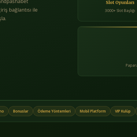
randpashabet
Slot Oyunları
iş bağlantısı ile
3000+ Slot Başlığı
la.
Papara
ino
Bonuslar
Ödeme Yöntemleri
Mobil Platform
VIP Kulüp