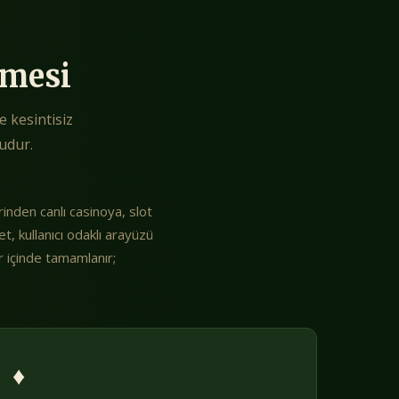
emesi
 kesintisiz
udur.
inden canlı casinoya, slot
, kullanıcı odaklı arayüzü
r içinde tamamlanır;
♦