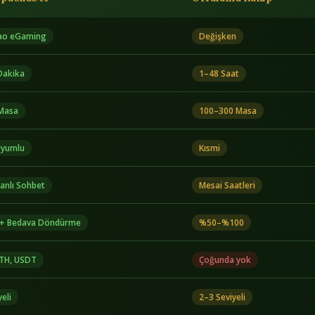
ao eGaming
Değişken
Dakika
1–48 Saat
Masa
100–300 Masa
yumlu
Kısmi
anlı Sohbet
Mesai Saatleri
+ Bedava Döndürme
%50–%100
ETH, USDT
Çoğunda yok
yeli
2–3 Seviyeli