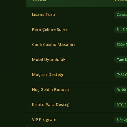
Lisans Türü
Curac
Para Çekme Süresi
5–15 
Canlı Casino Masaları
500+ 
Mobil Uyumluluk
Tam U
Müşteri Desteği
7/24 C
Hoş Geldin Bonusu
%100 
Kripto Para Desteği
BTC, 
VIP Program
5 Sevi