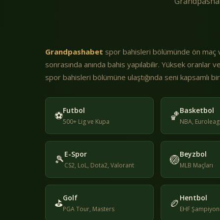
Grandpashab
Grandpashabet
spor bahisleri bölümünde ön maç v
sonrasında anında bahis yapılabilir. Yüksek oranlar ve
spor bahisleri bölümüne ulaştığında seni kapsamlı bir 
Futbol
Basketbol
⚽
🏀
500+ Lig ve Kupa
NBA, Euroleag
E-Spor
Beyzbol
🎾
🏐
CS2, LoL, Dota2, Valorant
MLB Maçları
Golf
Hentbol
⛳
🏉
PGA Tour, Masters
EHF Şampiyonl