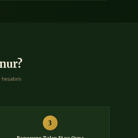
unur?
 hesabını
3