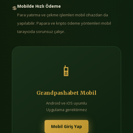
Mobilde Hızlı Ödeme
💲
Para yatırma ve çekme işlemleri mobil cihazdan da
yapılabilir. Papara ve kripto ödeme yöntemleri mobil
tarayıcıda sorunsuz çalışır.
📱
Grandpashabet Mobil
Android ve iOS uyumlu
Uygulama gerektirmez
Mobil Giriş Yap