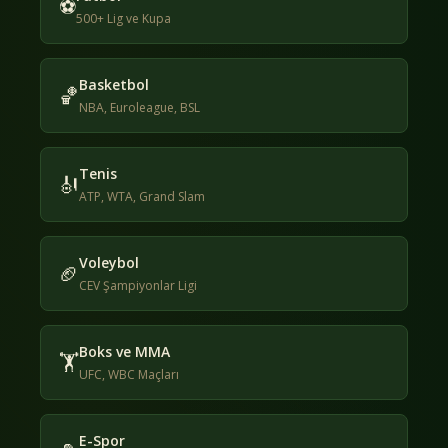
⚽
500+ Lig ve Kupa
Basketbol
🏀
NBA, Euroleague, BSL
Tenis
🎻
ATP, WTA, Grand Slam
Voleybol
🏈
CEV Şampiyonlar Ligi
Boks ve MMA
🏋
UFC, WBC Maçları
E-Spor