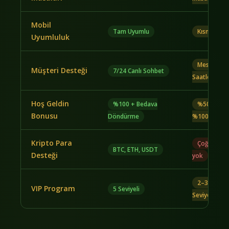
Mobil
Tam Uyumlu
Kısmi
Uyumluluk
Mesai
Müşteri Desteği
7/24 Canlı Sohbet
Saatleri
Hoş Geldin
%100 + Bedava
%50–
Bonusu
Döndürme
%100
Kripto Para
Çoğunda
BTC, ETH, USDT
Desteği
yok
2–3
VIP Program
5 Seviyeli
Seviyeli