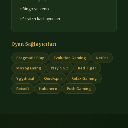
+
Bingo ve keno
+
Scratch kart oyunları
Oyun Sağlayıcıları
Pragmatic Play
Evolution Gaming
NetEnt
Microgaming
Play'n GO
Red Tiger
Yggdrasil
Quickspin
Relax Gaming
Betsoft
Habanero
Push Gaming