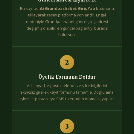
Bu sayfadaki
Grandpashabet Giriş Yap
butonuna
tıklayarak resmi platforma yönlendir. Engel
nedeniyle Grandpashabet güncel giriş adresi
değişmiş olabilir; en güncel bağlantıyı burada
bulursun.
2
Üyelik Formunu Doldur
Ad, soyad, e-posta, telefon ve şifre bilgilerini
eksiksiz girerek kayıt formunu tamamla. Doğrulama
işlemi e-posta veya SMS üzerinden otomatik yapılır.
3