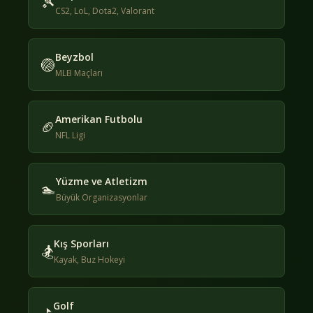
🎾
CS2, LoL, Dota2, Valorant
Beyzbol
🏐
MLB Maçları
Amerikan Futbolu
🏈
NFL Ligi
Yüzme ve Atletizm
🏊
Büyük Organizasyonlar
Kış Sporları
🏂
Kayak, Buz Hokeyi
Golf