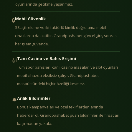
oyunlarında gecikme yaşanmaz.
Mobil Güvenlik
🔒
SSL şifreleme ve iki faktörlü kimlik doğrulama mobil
cihazlarda da aktiftir. Grandpashabet güncel giriş sonrası
her işlem güvende.
Tam Casino ve Bahis Erişimi
🎻
Tüm spor bahisleri, canlı casino masaları ve slot oyunları
mobil cihazda eksiksiz çalışır. Grandpashabet
masaüstündeki hiçbir özelliği kesmez.
Anlık Bildirimler
🔔
Bonus kampanyaları ve özel tekliflerden anında
haberdar ol. Grandpashabet push bildirimleri ile fırsatları
kaçırmadan yakala.