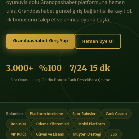
oyunuyla dolu Grandpashabet platformuna hemen
ulaş. Grandpashabet güncel giriş bağlantısı ile kayıt ol,
ilk bonusunu talep et ve anında oyuna başla.
Grandpashabet Giriş Yap
Hemen Üye Ol
3.000+
%100
7/24
15 dk
Slot Oyunu
Hoş Geldin Bonusu
Canlı Destek
Para Çekme
Bölümler:
Platform İnceleme
Spor Bahisleri
Canlı Casino
Bonuslar
Ödeme Yöntemleri
Mobil Platform
VIP Kulüp
Güven ve Lisans
Müşteri Desteği
SSS