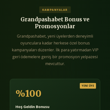
KAMPANYALAR
Grandpashabet Bonus ve
Promosyonlar
Grandpashabet, yeni üyelerden deneyimli
oyunculara kadar herkese özel bonus
kampanyaları düzenler. İlk para yatırmadan VIP
geri ödemelere geniş bir promosyon yelpazesi
mevcuttur.
YENİ ÜYE
%100
Hoş Geldin Bonusu