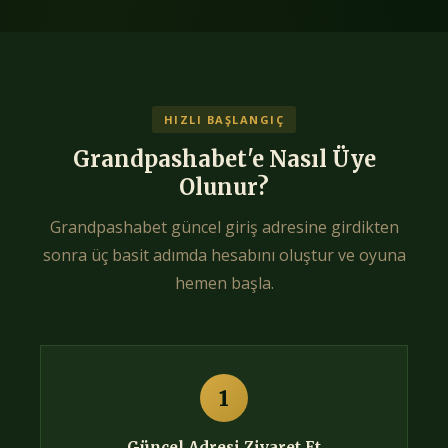
HIZLI BAŞLANGIÇ
Grandpashabet'e Nasıl Üye
Olunur?
Grandpashabet güncel giriş adresine girdikten
sonra üç basit adımda hesabını oluştur ve oyuna
hemen başla.
1
Güncel Adresi Ziyaret Et