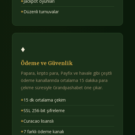
+
Jackpot oyunları
+
Düzenli turnuvalar
♦
Ödeme ve Güvenlik
Papara, kripto para, Payfix ve havale gibi çeşitli
ödeme kanallarında ortalama 15 dakika para
çekme süresiyle Grandpashabet öne çıkar.
+
15 dk ortalama çekim
+
SSL 256-bit şifreleme
+
Curacao lisanslı
+
7 farklı ödeme kanalı