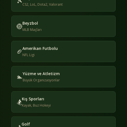
🎾
CS2, LoL, Dota2, Valorant
Beyzbol
🏐
MLB Maçları
Amerikan Futbolu
🏈
NFL Ligi
Yüzme ve Atletizm
🏊
Büyük Organizasyonlar
Kış Sporları
🏂
Kayak, Buz Hokeyi
Golf