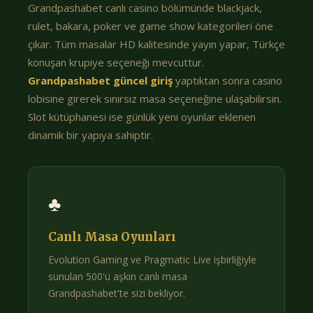
Grandpashabet canlı casino bölümünde blackjack,
rulet, bakara, poker ve game show kategorileri öne
çıkar. Tüm masalar HD kalitesinde yayın yapar, Türkçe
konuşan krupiye seçeneği mevcuttur.
Grandpashabet güncel giriş
yaptıktan sonra casino
lobisine girerek sınırsız masa seçeneğine ulaşabilirsin.
Slot kütüphanesi ise günlük yeni oyunlar eklenen
dinamik bir yapıya sahiptir.
♣
Canlı Masa Oyunları
Evolution Gaming ve Pragmatic Live işbirliğiyle
sunulan 500'ü aşkın canlı masa
Grandpashabet'te sizi bekliyor.