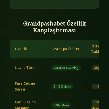
Grandpashabet Özellik
Karşılaştırması
Ortalama
Özellik
Grandpashabet
Rakip
Lisans Türü
Curacao eGaming
Değişken
Para Çekme
5–15 Dakika
1–48 Saat
Süresi
Canlı Casino
100–300
500+ Masa
Masaları
Masa