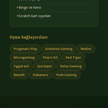
+
Bingo ve keno
+
Scratch kart oyunları
Oyun Sağlayıcıları
Pragmatic Play
Evolution Gaming
NetEnt
Microgaming
Play'n GO
Red Tiger
Yggdrasil
Quickspin
Relax Gaming
Betsoft
Habanero
Push Gaming