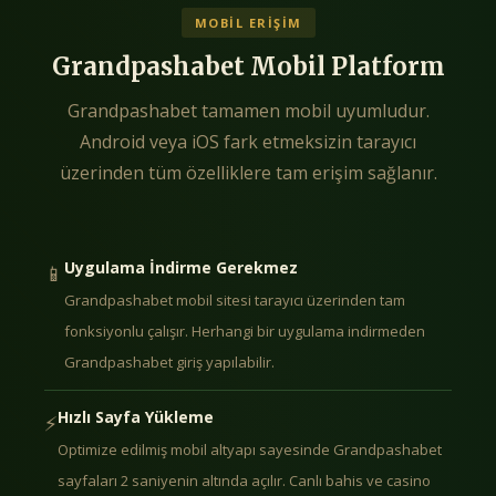
MOBIL ERIŞIM
Grandpashabet Mobil Platform
Grandpashabet tamamen mobil uyumludur.
Android veya iOS fark etmeksizin tarayıcı
üzerinden tüm özelliklere tam erişim sağlanır.
Uygulama İndirme Gerekmez
📱
Grandpashabet mobil sitesi tarayıcı üzerinden tam
fonksiyonlu çalışır. Herhangi bir uygulama indirmeden
Grandpashabet giriş yapılabilir.
Hızlı Sayfa Yükleme
⚡
Optimize edilmiş mobil altyapı sayesinde Grandpashabet
sayfaları 2 saniyenin altında açılır. Canlı bahis ve casino