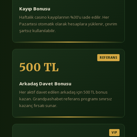
Kayıp Bonusu
Haftalık casino kayıplarının %30'u iade edilir. Her
Pazartesi otomatik olarak hesaplara yüklenir, çevrim
şartsız kullanılabilir.
REFERANS
500 TL
Arkadaş Davet Bonusu
Her aktif davet edilen arkadaş için 500 TL bonus
kazan. Grandpashabet referans programı sınırsız
kazanç fırsatı sunar.
VIP