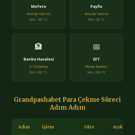
Mefete
Payfix
Anında Yatırım
Anında Yatırım
Min: 100 TL
Min: 50 TL
🏦
📅
Banka Havalesi
EFT
5–15 Dakika
Mesai Saatleri
Min: 200 TL
Min: 200 TL
Grandpashabet Para Çekme Süreci
Adım Adım
Adım
İşlem
Süre
Açıklama