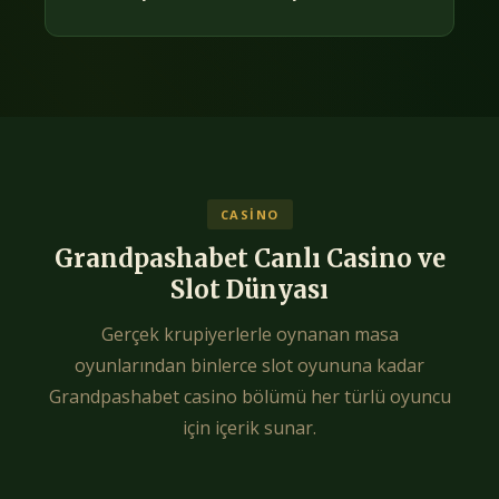
CASINO
Grandpashabet Canlı Casino ve
Slot Dünyası
Gerçek krupiyerlerle oynanan masa
oyunlarından binlerce slot oyununa kadar
Grandpashabet casino bölümü her türlü oyuncu
için içerik sunar.