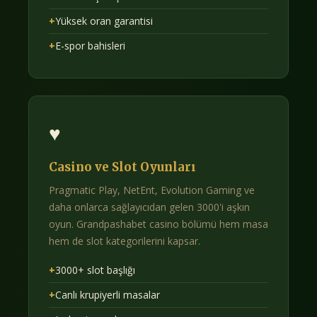
+
Yüksek oran garantisi
+
E-spor bahisleri
♥
Casino ve Slot Oyunları
Pragmatic Play, NetEnt, Evolution Gaming ve
daha onlarca sağlayıcıdan gelen 3000'i aşkın
oyun. Grandpashabet casino bölümü hem masa
hem de slot kategorilerini kapsar.
+
3000+ slot başlığı
+
Canlı krupiyerli masalar