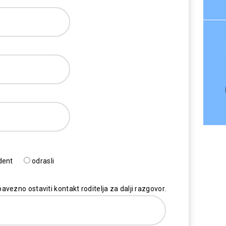
dent
odrasli
avezno ostaviti kontakt roditelja za dalji razgovor.