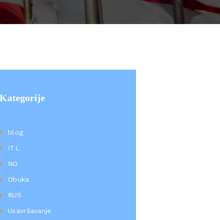
Kategorije
blog
ITL
NO
Obuka
RUS
Usavršavanje