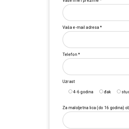
Vaše ime i prezime *
Vaša e-mail adresa *
Telefon *
Uzrast
4-6 godina
đak
stu
Za maloljetna lica (do 16 godina) ob