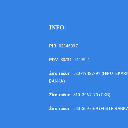
INFO:
PIB:
02346397
PDV:
30/31-04499-4
Žiro račun:
520-19427-91 (HIPOTEKAR
BANKA)
Žiro račun:
510-3967-70 (CKB)
Žiro račun:
540-3097-69 (ERSTE BANK