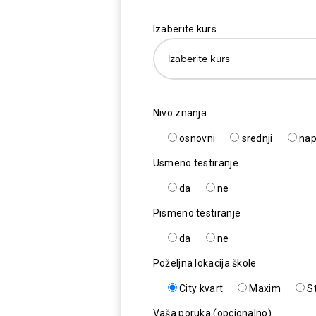
Izaberite kurs
Nivo znanja
osnovni
srednji
nap
Usmeno testiranje
da
ne
Pismeno testiranje
da
ne
Poželjna lokacija škole
City kvart
Maxim
S
Vaša poruka (opcionalno)