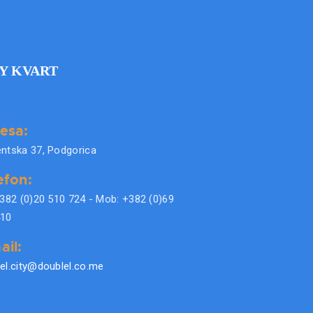
Y KVART
esa:
ntska 37, Podgorica
efon:
+382 (0)20 510 724 - Mob: +382 (0)69
410
ail:
el.city@doublel.co.me