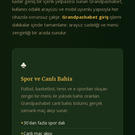
kadar geniş bir içerik yelpazesi sunan Grandpashabet,
kullanıcı odaklı arayüzü ve mobil uyumlu yapısıyla her
cihazda sorunsuz çalışır.
Grandpashabet giriş
işlemi
dakikalar içinde tamamlanır; arayüz sadeliği ve menü
zenginliği bir arada sunulur.
♣
Spor ve Canlı Bahis
Futbol, basketbol, tenis ve e-spordan oluşan
zengin bir menü ile yüksek bahis oranları.
Grandpashabet canlı bahis bölümü gerçek
zamanlı maç akışı sunar.
+
30'dan fazla spor dalı
+
Canlı maç akışı