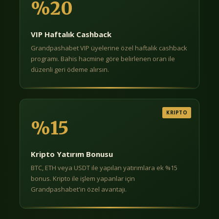
%20
VIP Haftalık Cashback
Grandpashabet VIP üyelerine özel haftalık cashback
programı. Bahis hacmine göre belirlenen oran ile
düzenli geri ödeme alırsın.
KRIPTO
%15
Kripto Yatırım Bonusu
BTC, ETH veya USDT ile yapılan yatırımlara ek %15
bonus. Kripto ile işlem yapanlar için
Grandpashabet'in özel avantajı.