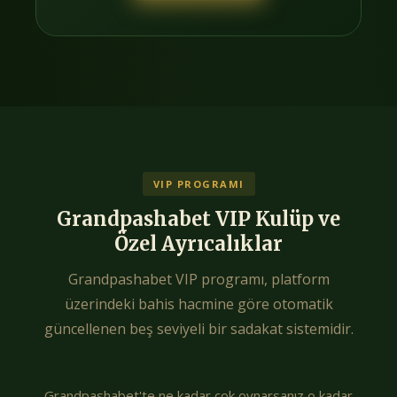
VIP PROGRAMI
Grandpashabet VIP Kulüp ve
Özel Ayrıcalıklar
Grandpashabet VIP programı, platform
üzerindeki bahis hacmine göre otomatik
güncellenen beş seviyeli bir sadakat sistemidir.
Grandpashabet'te ne kadar çok oynarsanız o kadar