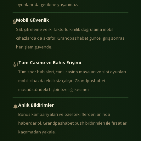
oyunlarında gecikme yaşanmaz.
Mobil Güvenlik
🔒
SSL şifreleme ve iki faktörlü kimlik doğrulama mobil
cihazlarda da aktiftir. Grandpashabet güncel giriş sonrası
her işlem güvende.
Tam Casino ve Bahis Erişimi
🎻
Tüm spor bahisleri, canlı casino masaları ve slot oyunları
mobil cihazda eksiksiz çalışır. Grandpashabet
masaüstündeki hiçbir özelliği kesmez.
Anlık Bildirimler
🔔
Bonus kampanyaları ve özel tekliflerden anında
haberdar ol. Grandpashabet push bildirimleri ile fırsatları
kaçırmadan yakala.