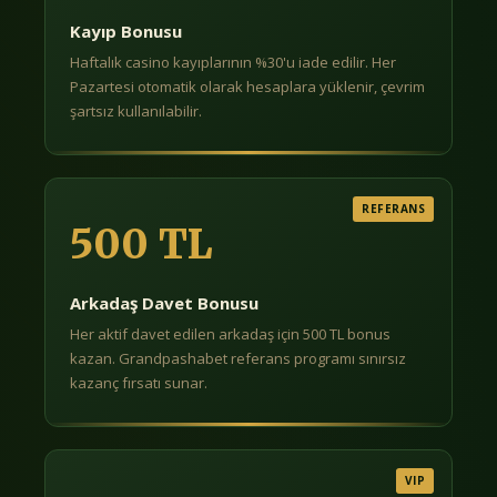
Kayıp Bonusu
Haftalık casino kayıplarının %30'u iade edilir. Her
Pazartesi otomatik olarak hesaplara yüklenir, çevrim
şartsız kullanılabilir.
REFERANS
500 TL
Arkadaş Davet Bonusu
Her aktif davet edilen arkadaş için 500 TL bonus
kazan. Grandpashabet referans programı sınırsız
kazanç fırsatı sunar.
VIP