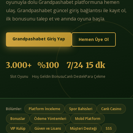
oyunuyla dolu Grandpashabet platformuna hemen
ulaş. Grandpashabet güncel giriş bağlantısı ile kayıt ol,
ilk bonusunu talep et ve anında oyuna başla.
Grandpashabet Giriş Yap
Hemen Üye Ol
3.000+
%100
7/24
15 dk
Slot Oyunu
Hoş Geldin Bonusu
Canlı Destek
Para Çekme
Bölümler:
Platform İnceleme
Spor Bahisleri
Canlı Casino
Bonuslar
Ödeme Yöntemleri
Mobil Platform
VIP Kulüp
Güven ve Lisans
Müşteri Desteği
SSS