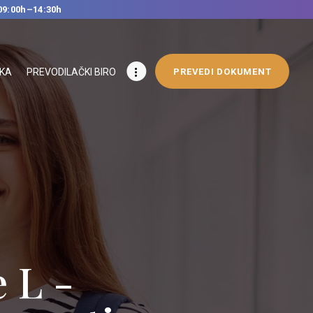
09:00h–14:30h
IKA
PREVODILAČKI BIRO
PREVEDI DOKUMENT
 L -