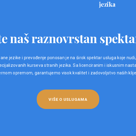
jezika
e naš raznovrstan spekta
ane jezike i prevođenje ponosan je na širok spektar usluga koje nudi
ijalizovanih kurseva stranih jezika. Sa licenciranim i iskusnim nast
nom opremom, garantujemo visok kvalitet i zadovoljstvo naših klij
VIŠE O USLUGAMA