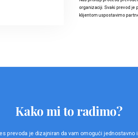
organizaciji. Svaki prevod je p
klijentom uspostavimo partne
Kako mi to radimo?
es prevoda je dizajniran da vam omogući jednostavno i