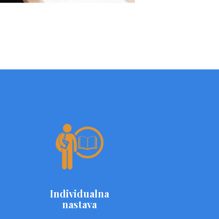
Individualna
nastava