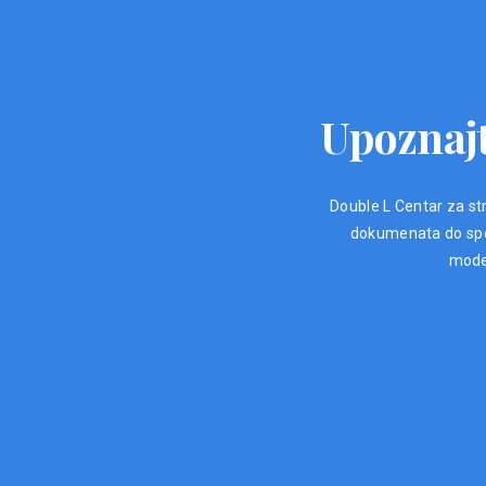
Upoznajt
Double L Centar za str
dokumenata do spec
moder