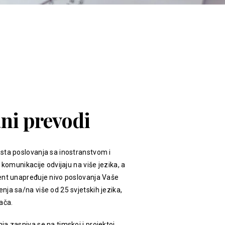
ani prevodi
sta poslovanja sa inostranstvom i
 komunikacije odvijaju na više jezika, a
ent unapređuje nivo poslovanja Vaše
ja sa/na više od 25 svjetskih jezika,
ača.
a zasniva se na timskoj i projektoj