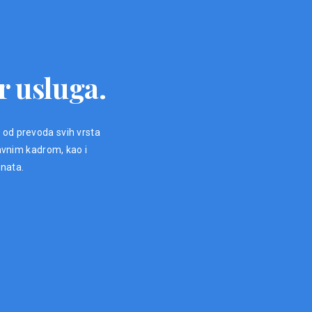
r usluga.
, od prevoda svih vrsta
avnim kadrom, kao i
enata.