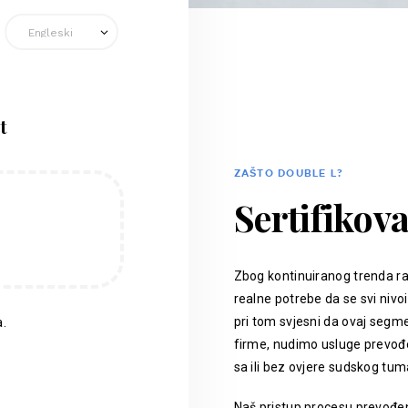
t
ZAŠTO DOUBLE L?
Sertifikov
Zbog kontinuiranog trenda ra
realne potrebe da se svi nivoi
pri tom svjesni da ovaj segm
.
firme, nudimo usluge prevođen
sa ili bez ovjere sudskog tum
Naš pristup procesu prevođenj