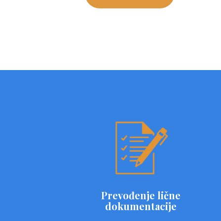
Prevođenje lične
dokumentacije