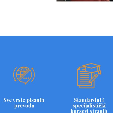
Sve vrste pisanih
Standardni i
prevoda
specijalistički
kursevi stranih