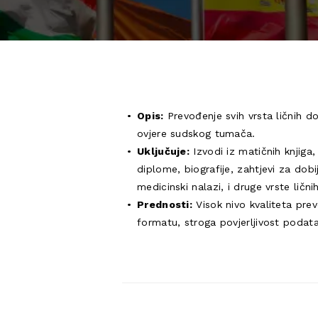
Opis:
Prevođenje svih vrsta ličnih do
ovjere sudskog tumača.
Uključuje:
Izvodi iz matičnih knjiga,
diplome, biografije, zahtjevi za dob
medicinski nalazi, i druge vrste lič
Prednosti:
Visok nivo kvaliteta pre
formatu, stroga povjerljivost podat