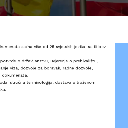
KONTAKT
kumenata sa/na više od 25 svjetskih jezika, sa ili bez
 potvrde o državljanstvu, uvjerenja o prebivalištu,
ijanje viza, dozvole za boravak, radne dozvole,
nih dokumenata.
voda, stručna terminologija, dostava u traženom
aka.