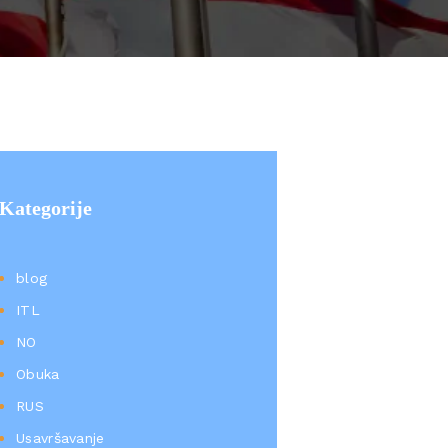
Kategorije
blog
ITL
NO
Obuka
RUS
Usavršavanje