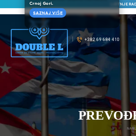
Crnoj Gori.
LJETNJE RA
SAZNAJ VIŠE
+382 69 684 410
PREVOĐ
NAS