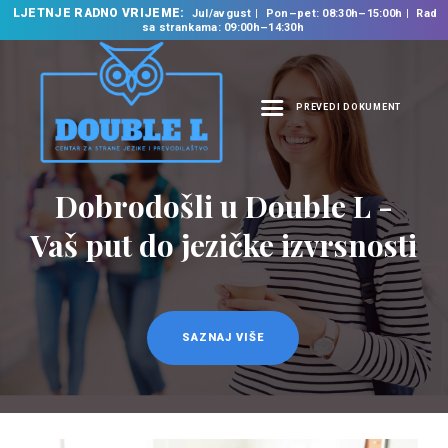
LJETNJE RADNO VRIJEME:
Jul/avgust
Pon–pet: 08:30h–15:00h
Rad
sa strankama: 09:00h–14:30h
PREVEDI DOKUMENT
NASLOVNA
O NAMA
Dobrodošli u Double L -
NAŠE USLUGE
Vaš put do jezičke izvrsnosti
ŠKOLA STRANIH
JEZIKA
PREVODILAČKI BIRO
KURSEVI
SAZNAJ VIŠE
NOVOSTI
KONTAKT