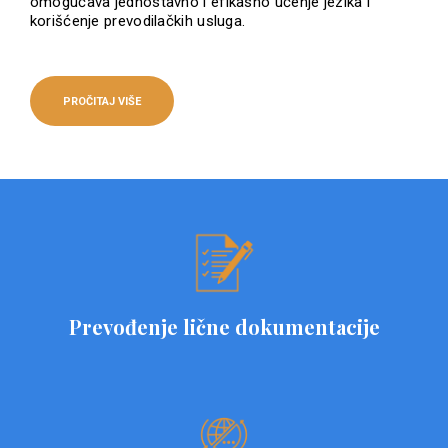
omogućava jednostavno i efikasno učenje jezika i
korišćenje prevodilačkih usluga.
PROČITAJ VIŠE
Prevođenje lične dokumentacije