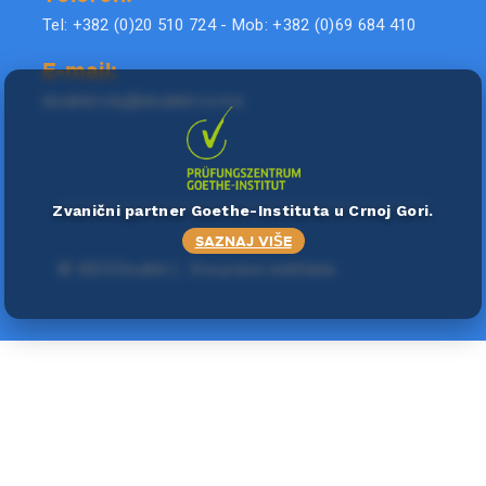
Tel: +382 (0)20 510 724 - Mob: +382 (0)69 684 410
E-mail:
doublel.city@doublel.co.me
Zvanični partner Goethe-Instituta u Crnoj Gori.
SAZNAJ VIŠE
©
2024 Double L
. Sva prava zadržana.