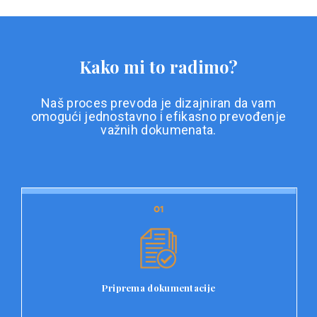
Kako mi to radimo?
Naš proces prevoda je dizajniran da vam
omogući jednostavno i efikasno prevođenje
važnih dokumenata.
01
01
Priprema dokumentacije
Prvi korak u našem procesu prevoda je priprema
dokumentacije. Korisnici jednostavno učitavaju svoje
dokumente na platformu Double L i odaberu vrstu
Priprema dokumentacije
dokumenta, kao i specifične zahtjeve za prevod.