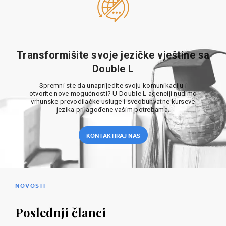
Transformišite svoje jezičke vještine sa
Double L
Spremni ste da unaprijedite svoju komunikaciju i
otvorite nove mogućnosti? U Double L agenciji nudimo
vrhunske prevodilačke usluge i sveobuhvatne kurseve
jezika prilagođene vašim potrebama.
KONTAKTIRAJ NAS
NOVOSTI
Poslednji članci