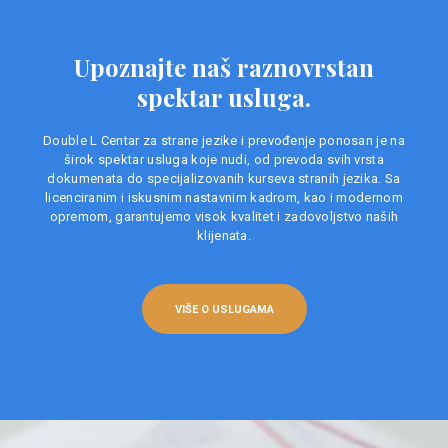
Upoznajte naš raznovrstan
spektar usluga.
Double L Centar za strane jezike i prevođenje ponosan je na
širok spektar usluga koje nudi, od prevoda svih vrsta
dokumenata do specijalizovanih kurseva stranih jezika. Sa
licenciranim i iskusnim nastavnim kadrom, kao i modernom
opremom, garantujemo visok kvalitet i zadovoljstvo naših
klijenata.
VIŠE O USLUGAMA