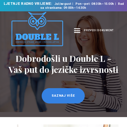
LJETNJE RADNO VRIJEME:
Jul/avgust
Pon–pet: 08:30h–15:00h
Rad
sa strankama: 09:00h–14:30h
PREVEDI DOKUMENT
NASLOVNA
O NAMA
Dobrodošli u Double L -
Prevodilačke usluge
NAŠE USLUGE
na 35 jezika
Vaš put do jezičke izvrsnosti
ŠKOLA STRANIH
JEZIKA
PREVODILAČKI BIRO
KURSEVI
SAZNAJ VIŠE
SAZNAJ VIŠE
NOVOSTI
KONTAKT