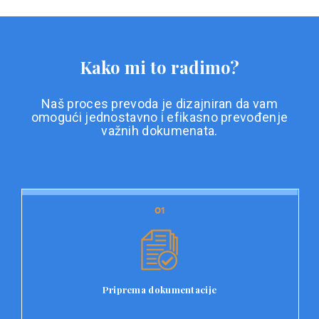
Kako mi to radimo?
Naš proces prevoda je dizajniran da vam
omogući jednostavno i efikasno prevođenje
važnih dokumenata.
01
01
Priprema dokumentacije
Prvi korak u našem procesu prevoda je priprema
dokumentacije. Korisnici jednostavno učitavaju svoje
dokumente na platformu Double L i odaberu vrstu
Priprema dokumentacije
dokumenta, kao i specifične zahtjeve za prevod.