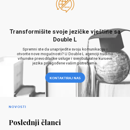
Transformišite svoje jezičke vještine sa
Double L
Spremni ste da unaprijedite svoju komunikaciju i
otvorite nove mogućnosti? U Double L agenciji nudimo
vrhunske prevodilačke usluge i sveobuhvatne kurseve
jezika prilagođene vašim potrebama.
KONTAKTIRAJ NAS
NOVOSTI
Poslednji članci