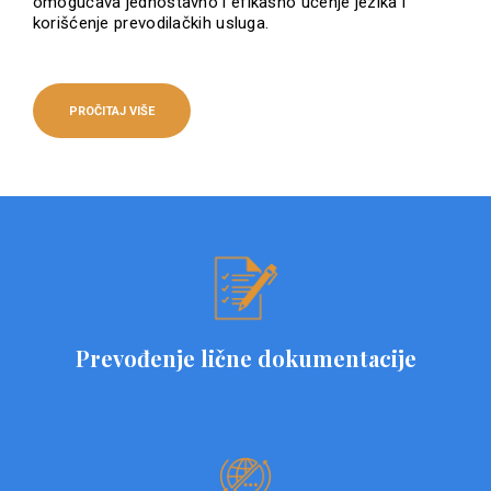
omogućava jednostavno i efikasno učenje jezika i
korišćenje prevodilačkih usluga.
PROČITAJ VIŠE
Prevođenje lične dokumentacije