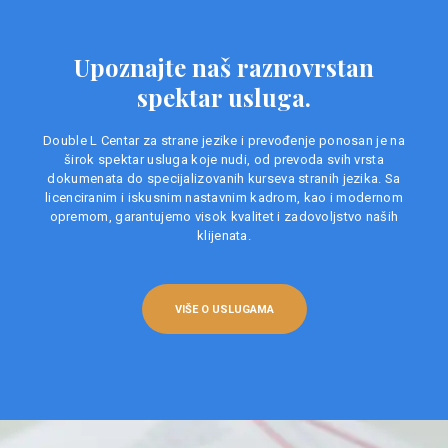
Upoznajte naš raznovrstan
spektar usluga.
Double L Centar za strane jezike i prevođenje ponosan je na
širok spektar usluga koje nudi, od prevoda svih vrsta
dokumenata do specijalizovanih kurseva stranih jezika. Sa
licenciranim i iskusnim nastavnim kadrom, kao i modernom
opremom, garantujemo visok kvalitet i zadovoljstvo naših
klijenata.
VIŠE O USLUGAMA