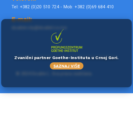
Tel: +382 (0)20 510 724 - Mob: +382 (0)69 684 410
E-mail:
doublel.city@doublel.co.me
Zvanični partner Goethe-Instituta u Crnoj Gori.
SAZNAJ VIŠE
©
2024 Double L
. Sva prava zadržana.